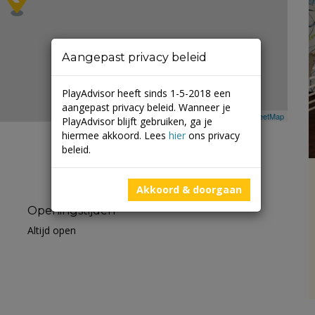
Aangepast privacy beleid
PlayAdvisor heeft sinds 1-5-2018 een
aangepast privacy beleid. Wanneer je
Leaflet
| ©
Mapbox
©
OpenStreetMap
PlayAdvisor blijft gebruiken, ga je
hiermee akkoord. Lees
hier
ons privacy
beleid.
Akkoord & doorgaan
Openingstijden
Altijd open