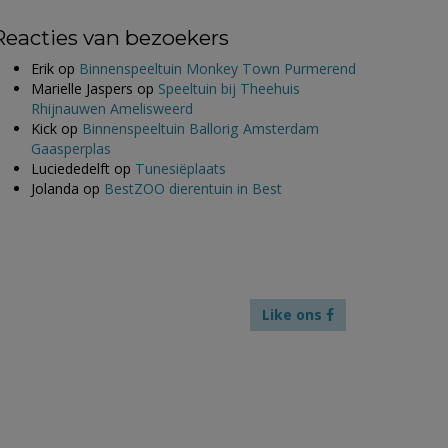
Reacties van bezoekers
Erik
op
Binnenspeeltuin Monkey Town Purmerend
Marielle Jaspers
op
Speeltuin bij Theehuis
Rhijnauwen Amelisweerd
Kick
op
Binnenspeeltuin Ballorig Amsterdam
Gaasperplas
Luciededelft
op
Tunesiëplaats
Jolanda
op
BestZOO dierentuin in Best
Like ons