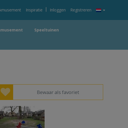
|
Amusement
Inspiratie
Inloggen
Registreren
Amusement
Speeltuinen
Bewaar als favoriet