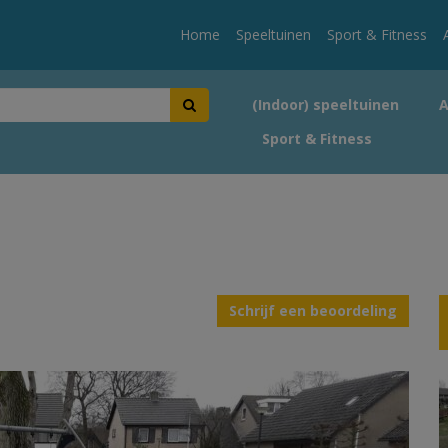
Home
Speeltuinen
Sport & Fitness
(Indoor) speeltuinen
Sport & Fitness
Schrijf een beoordeling