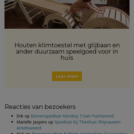
Houten klimtoestel met glijbaan en
ander duurzaam speelgoed voor in
huis
Lees meer
Reacties van bezoekers
Erik
op
Binnenspeeltuin Monkey Town Purmerend
Marielle Jaspers
op
Speeltuin bij Theehuis Rhijnauwen
Amelisweerd
Kick
op
Binnenspeeltuin Ballorig Amsterdam Gaasperplas