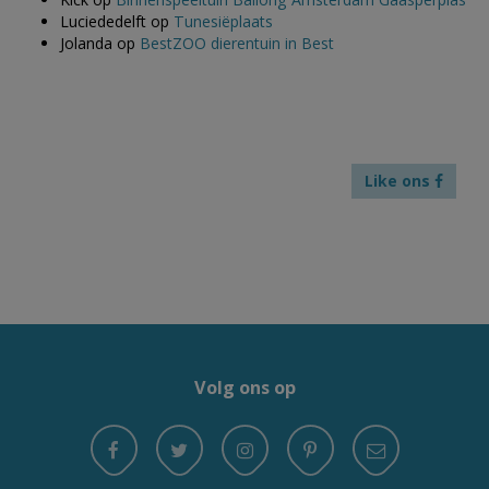
Luciededelft
op
Tunesiëplaats
Jolanda
op
BestZOO dierentuin in Best
Like ons
Volg ons op