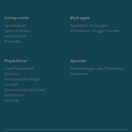
Categorieën
Bijdragen
Speeltuinen
Speelplek toevoegen
Sport & Fitness
PlayAdvisor blogger worden
Amusement
Inspiratie
PlayAdvisor
Specials
Over PlayAdvisor
Ontdekkingen van PlayAdvisor
Partners
Aanraders
Veelgestelde vragen
Contact
Voorwaarden & privacy
Adverteren
Sitemap