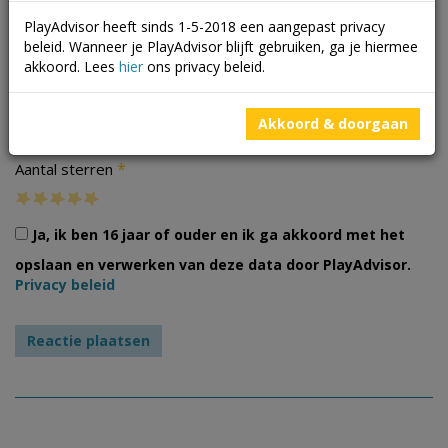
PlayAdvisor heeft sinds 1-5-2018 een aangepast privacy
beleid. Wanneer je PlayAdvisor blijft gebruiken, ga je hiermee
akkoord. Lees
hier
ons privacy beleid.
Foto's
Akkoord & doorgaan
*
Aantal sterren
Ja, ik ben 16 jaar of ouder en ik ga akkoord met het
opslaan en verwerken van deze data door PlayAdvisor.
Privacy beleid