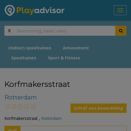
Toggl
navig
(Indoor) speeltuinen
Amusement
Speeltuinen
Sport & Fitness
Korfmakersstraat
Rotterdam
Schrijf een beoordeling
Korfmakersstraat ,
Rotterdam