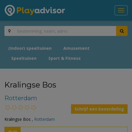
Toggl
navig
(Indoor) speeltuinen
Amusement
Speeltuinen
Sport & Fitness
Kralingse Bos
Rotterdam
Schrijf een beoordeling
Kralingse Bos ,
Rotterdam