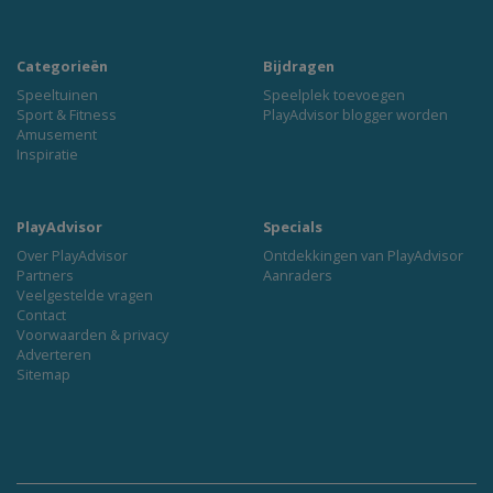
Categorieën
Bijdragen
Speeltuinen
Speelplek toevoegen
Sport & Fitness
PlayAdvisor blogger worden
Amusement
Inspiratie
PlayAdvisor
Specials
Over PlayAdvisor
Ontdekkingen van PlayAdvisor
Partners
Aanraders
Veelgestelde vragen
Contact
Voorwaarden & privacy
Adverteren
Sitemap