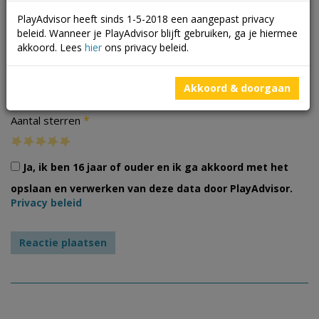
PlayAdvisor heeft sinds 1-5-2018 een aangepast privacy
beleid. Wanneer je PlayAdvisor blijft gebruiken, ga je hiermee
akkoord. Lees
hier
ons privacy beleid.
Foto's
Akkoord & doorgaan
*
Aantal sterren
Ja, ik ben 16 jaar of ouder en ik ga akkoord met het
opslaan en verwerken van deze data door PlayAdvisor.
Privacy beleid