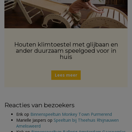
Houten klimtoestel met glijbaan en
ander duurzaam speelgoed voor in
huis
Lees meer
Reacties van bezoekers
Erik
op
Binnenspeeltuin Monkey Town Purmerend
Marielle Jaspers
op
Speeltuin bij Theehuis Rhijnauwen
Amelisweerd
Kick
op
Binnenspeeltuin Ballorig Amsterdam Gaasperplas