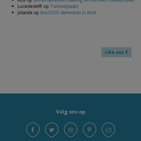
Luciededelft
op
Tunesiëplaats
Jolanda
op
BestZOO dierentuin in Best
Like ons
Volg ons op