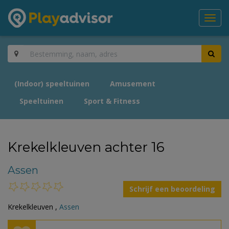
Toggl
navig
(Indoor) speeltuinen
Amusement
Speeltuinen
Sport & Fitness
Krekelkleuven achter 16
Assen
Schrijf een beoordeling
Krekelkleuven ,
Assen