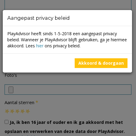
Aangepast privacy beleid
PlayAdvisor heeft sinds 1-5-2018 een aangepast privacy
beleid. Wanneer je PlayAdvisor blijft gebruiken, ga je hiermee
akkoord. Lees
hier
ons privacy beleid.
Akkoord & doorgaan
Foto's
*
Aantal sterren
Ja, ik ben 16 jaar of ouder en ik ga akkoord met het
opslaan en verwerken van deze data door PlayAdvisor.