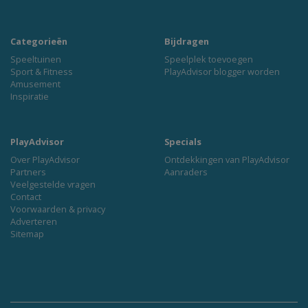
Categorieën
Bijdragen
Speeltuinen
Speelplek toevoegen
Sport & Fitness
PlayAdvisor blogger worden
Amusement
Inspiratie
PlayAdvisor
Specials
Over PlayAdvisor
Ontdekkingen van PlayAdvisor
Partners
Aanraders
Veelgestelde vragen
Contact
Voorwaarden & privacy
Adverteren
Sitemap