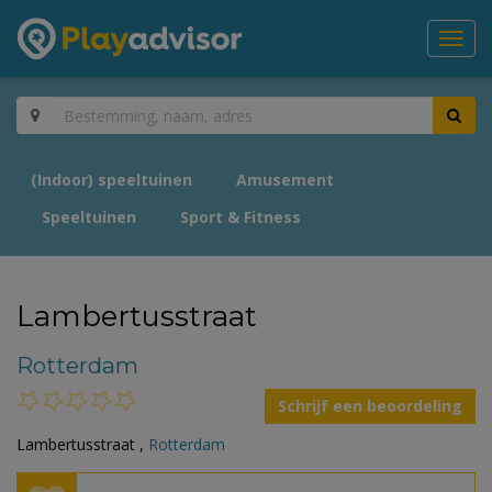
Toggl
navig
(Indoor) speeltuinen
Amusement
Speeltuinen
Sport & Fitness
Lambertusstraat
Rotterdam
Schrijf een beoordeling
Lambertusstraat ,
Rotterdam