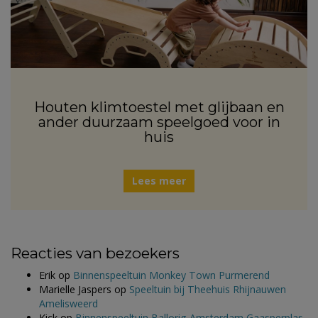
Houten klimtoestel met glijbaan en
ander duurzaam speelgoed voor in
huis
Lees meer
Reacties van bezoekers
Erik
op
Binnenspeeltuin Monkey Town Purmerend
Marielle Jaspers
op
Speeltuin bij Theehuis Rhijnauwen
Amelisweerd
Kick
op
Binnenspeeltuin Ballorig Amsterdam Gaasperplas