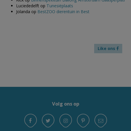
Luciededelft
op
Tunesiëplaats
Jolanda
op
BestZOO dierentuin in Best
Like ons
Volg ons op