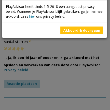
PlayAdvisor heeft sinds 1-5-2018 een aangepast privacy
beleid. Wanneer je PlayAdvisor blijft gebruiken, ga je hiermee
akkoord. Lees
hier
ons privacy beleid.
Foto's
Akkoord & doorgaan
*
Aantal sterren
Ja, ik ben 16 jaar of ouder en ik ga akkoord met het
opslaan en verwerken van deze data door PlayAdvisor.
Privacy beleid