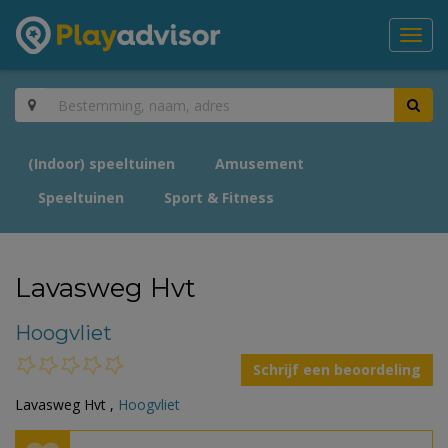
Toggl
navig
(Indoor) speeltuinen
Amusement
Speeltuinen
Sport & Fitness
Lavasweg Hvt
Hoogvliet
Schrijf een beoordeling
Lavasweg Hvt ,
Hoogvliet