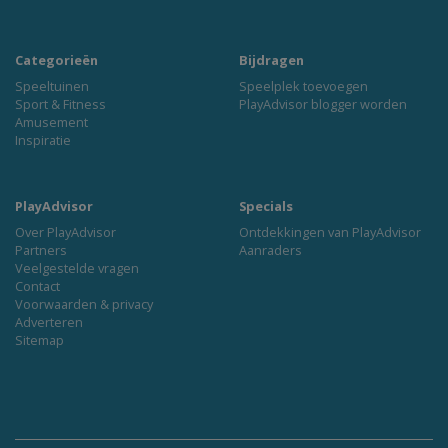
Categorieën
Bijdragen
Speeltuinen
Speelplek toevoegen
Sport & Fitness
PlayAdvisor blogger worden
Amusement
Inspiratie
PlayAdvisor
Specials
Over PlayAdvisor
Ontdekkingen van PlayAdvisor
Partners
Aanraders
Veelgestelde vragen
Contact
Voorwaarden & privacy
Adverteren
Sitemap