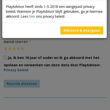
PlayAdvisor heeft sinds 1-5-2018 een aangepast privacy
beleid. Wanneer je PlayAdvisor blijft gebruiken, ga je hiermee
akkoord. Lees
hier
ons privacy beleid.
Foto's
Akkoord & doorgaan
*
Aantal sterren
Ja, ik ben 16 jaar of ouder en ik ga akkoord met het
opslaan en verwerken van deze data door PlayAdvisor.
Privacy beleid