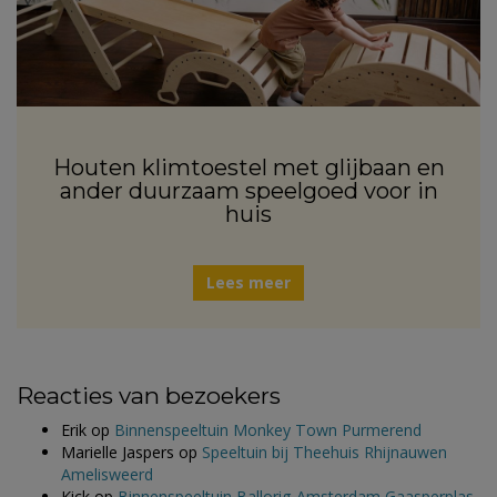
Houten klimtoestel met glijbaan en
ander duurzaam speelgoed voor in
huis
Lees meer
Reacties van bezoekers
Erik
op
Binnenspeeltuin Monkey Town Purmerend
Marielle Jaspers
op
Speeltuin bij Theehuis Rhijnauwen
Amelisweerd
Kick
op
Binnenspeeltuin Ballorig Amsterdam Gaasperplas