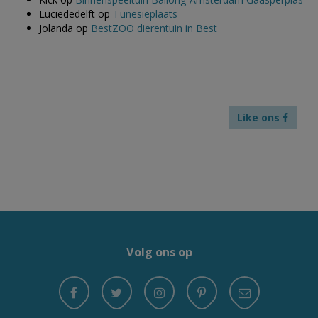
Luciededelft
op
Tunesiëplaats
Jolanda
op
BestZOO dierentuin in Best
Like ons
Volg ons op