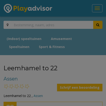
Toggl
navig
(Indoor) speeltuinen
Amusement
Speeltuinen
Sport & Fitness
Leemhamel to 22
Assen
Schrijf een beoordeling
Leemhamel to 22 ,
Assen