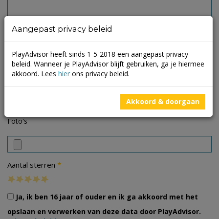
Aangepast privacy beleid
PlayAdvisor heeft sinds 1-5-2018 een aangepast privacy
beleid. Wanneer je PlayAdvisor blijft gebruiken, ga je hiermee
akkoord. Lees
hier
ons privacy beleid.
Akkoord & doorgaan
Foto's
*
Aantal sterren
Ja, ik ben 16 jaar of ouder en ik ga akkoord met het
opslaan en verwerken van deze data door PlayAdvisor.