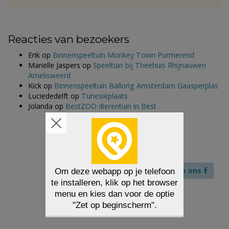
Reacties van bezoekers
Erik
op
Binnenspeeltuin Monkey Town Purmerend
Marielle Jaspers
op
Speeltuin bij Theehuis Rhijnauwen
Amelisweerd
Kick
op
Binnenspeeltuin Ballorig Amsterdam Gaasperplas
Luciededelft
op
Tunesiëplaats
Jolanda
op
BestZOO dierentuin in Best
Like ons