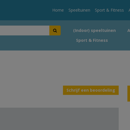
Home
Speeltuinen
Sport & Fitness
(Indoor) speeltuinen
Sport & Fitness
Schrijf een beoordeling