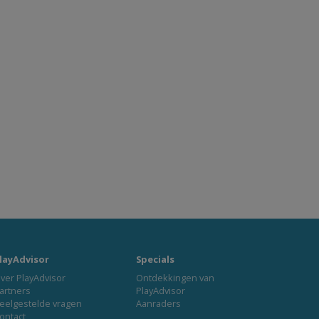
layAdvisor
Specials
ver PlayAdvisor
Ontdekkingen van
artners
PlayAdvisor
eelgestelde vragen
Aanraders
ontact