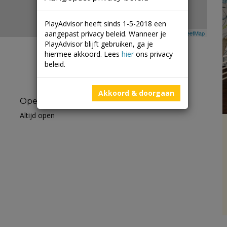
PlayAdvisor heeft sinds 1-5-2018 een
aangepast privacy beleid. Wanneer je
Leaflet
| ©
Mapbox
©
OpenStreetMap
PlayAdvisor blijft gebruiken, ga je
hiermee akkoord. Lees
hier
ons privacy
beleid.
Akkoord & doorgaan
Openingstijden
Altijd open