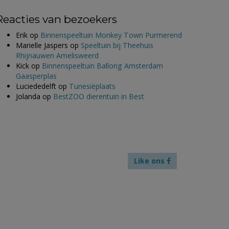
Reacties van bezoekers
Erik
op
Binnenspeeltuin Monkey Town Purmerend
Marielle Jaspers
op
Speeltuin bij Theehuis
Rhijnauwen Amelisweerd
Kick
op
Binnenspeeltuin Ballorig Amsterdam
Gaasperplas
Luciededelft
op
Tunesiëplaats
Jolanda
op
BestZOO dierentuin in Best
Like ons