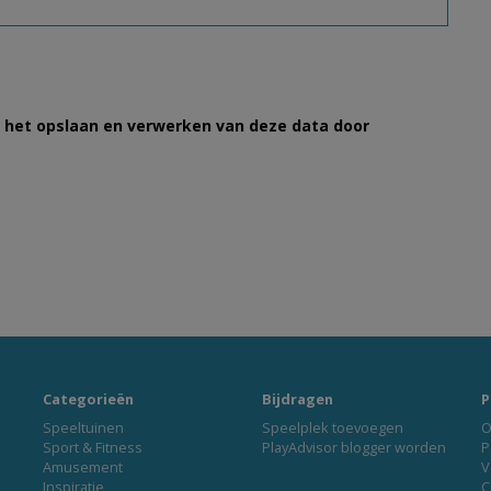
et het opslaan en verwerken van deze data door
Categorieën
Bijdragen
P
Speeltuinen
Speelplek toevoegen
O
Sport & Fitness
PlayAdvisor blogger worden
P
Amusement
V
Inspiratie
C