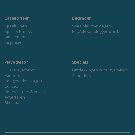
Categorieën
Bijdragen
Speeltuinen
Speelplek toevoegen
Sport & Fitness
PlayAdvisor blogger worden
Amusement
Inspiratie
PlayAdvisor
Specials
Over PlayAdvisor
Ontdekkingen van PlayAdvisor
Partners
Aanraders
Veelgestelde vragen
Contact
Voorwaarden & privacy
Adverteren
Sitemap