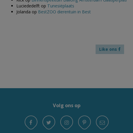
Luciededelft
op
Tunesiëplaats
Jolanda
op
BestZOO dierentuin in Best
Like ons
Volg ons op