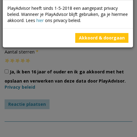
PlayAdvisor heeft sinds 1-5-2018 een aangepast privacy
beleid. Wanneer je PlayAdvisor blijft gebruiken, ga je hiermee
akkoord. Lees
hier
ons privacy beleid.
Foto's
Akkoord & doorgaan
*
Aantal sterren
Ja, ik ben 16 jaar of ouder en ik ga akkoord met het
opslaan en verwerken van deze data door PlayAdvisor.
Privacy beleid