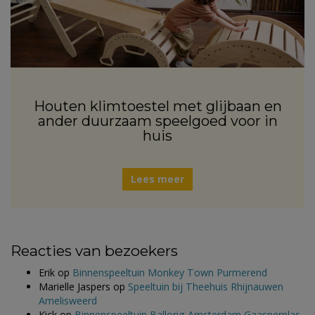
Houten klimtoestel met glijbaan en
ander duurzaam speelgoed voor in
huis
Lees meer
Reacties van bezoekers
Erik
op
Binnenspeeltuin Monkey Town Purmerend
Marielle Jaspers
op
Speeltuin bij Theehuis Rhijnauwen
Amelisweerd
Kick
op
Binnenspeeltuin Ballorig Amsterdam Gaasperplas