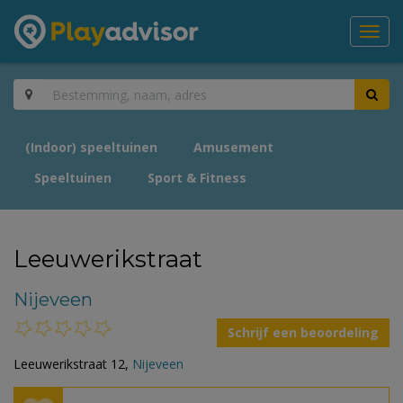
Toggl
navig
(Indoor) speeltuinen
Amusement
Speeltuinen
Sport & Fitness
Leeuwerikstraat
Nijeveen
Schrijf een beoordeling
Leeuwerikstraat 12,
Nijeveen