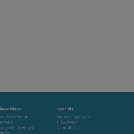
layAdvisor
Specials
ver PlayAdvisor
Ontdekkingen van
artners
PlayAdvisor
eelgestelde vragen
Aanraders
ontact