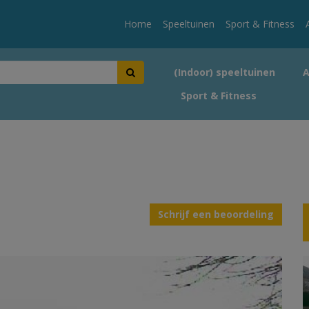
Home
Speeltuinen
Sport & Fitness
(Indoor) speeltuinen
Sport & Fitness
Schrijf een beoordeling