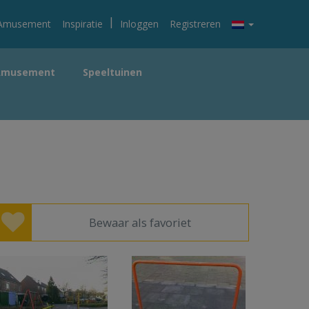
|
Amusement
Inspiratie
Inloggen
Registreren
Amusement
Speeltuinen
Bewaar als favoriet