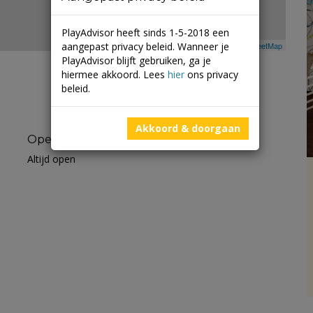
PlayAdvisor heeft sinds 1-5-2018 een
aangepast privacy beleid. Wanneer je
Leaflet
| ©
Mapbox
©
OpenStreetMap
PlayAdvisor blijft gebruiken, ga je
hiermee akkoord. Lees
hier
ons privacy
beleid.
Akkoord & doorgaan
Openingstijden
Altijd open