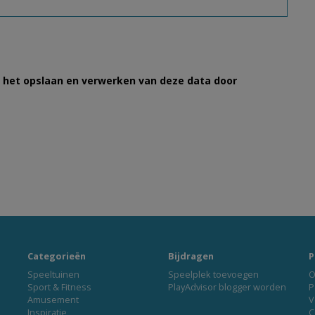
et het opslaan en verwerken van deze data door
Categorieën
Bijdragen
P
Speeltuinen
Speelplek toevoegen
O
Sport & Fitness
PlayAdvisor blogger worden
P
Amusement
V
Inspiratie
C