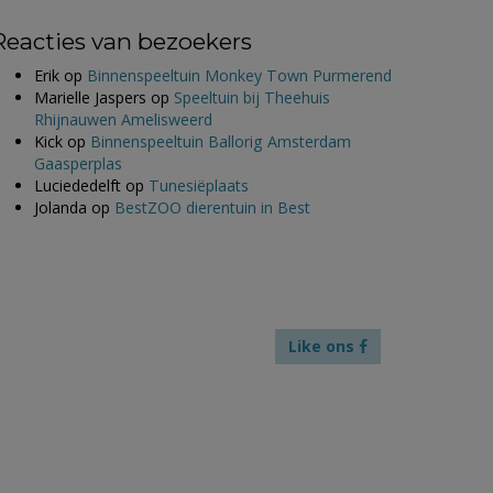
Reacties van bezoekers
Erik
op
Binnenspeeltuin Monkey Town Purmerend
Marielle Jaspers
op
Speeltuin bij Theehuis
Rhijnauwen Amelisweerd
Kick
op
Binnenspeeltuin Ballorig Amsterdam
Gaasperplas
Luciededelft
op
Tunesiëplaats
Jolanda
op
BestZOO dierentuin in Best
Like ons