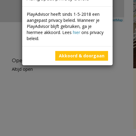
PlayAdvisor heeft sinds 1-5-2018 een
aangepast privacy beleid. Wanneer je
Leaflet
| ©
Mapbox
©
OpenStreetMap
PlayAdvisor blijft gebruiken, ga je
hiermee akkoord. Lees
hier
ons privacy
beleid.
Akkoord & doorgaan
Openingstijden
Altijd open