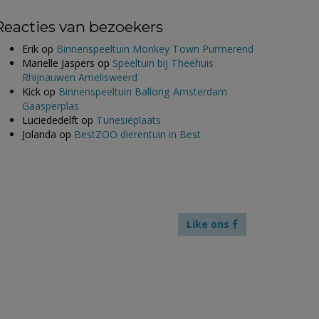
Reacties van bezoekers
Erik
op
Binnenspeeltuin Monkey Town Purmerend
Marielle Jaspers
op
Speeltuin bij Theehuis
Rhijnauwen Amelisweerd
Kick
op
Binnenspeeltuin Ballorig Amsterdam
Gaasperplas
Luciededelft
op
Tunesiëplaats
Jolanda
op
BestZOO dierentuin in Best
Like ons