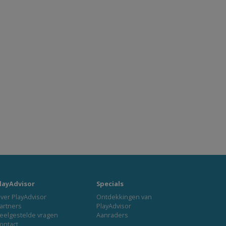
layAdvisor
Specials
ver PlayAdvisor
Ontdekkingen van
artners
PlayAdvisor
eelgestelde vragen
Aanraders
ontact