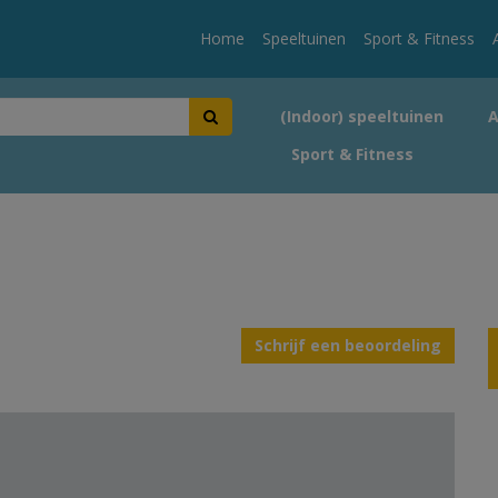
Home
Speeltuinen
Sport & Fitness
(Indoor) speeltuinen
Sport & Fitness
Schrijf een beoordeling