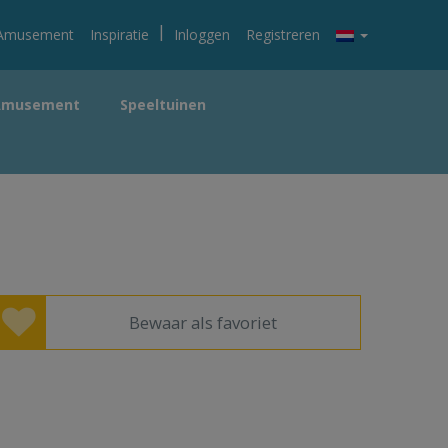
|
Amusement
Inspiratie
Inloggen
Registreren
Amusement
Speeltuinen
Bewaar als favoriet