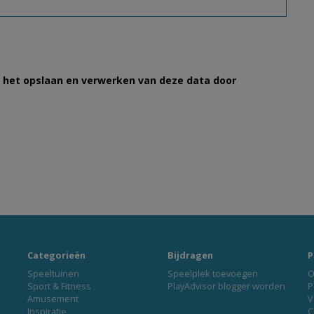
et het opslaan en verwerken van deze data door
Categorieën
Bijdragen
P
Speeltuinen
Speelplek toevoegen
O
Sport & Fitness
PlayAdvisor blogger worden
P
Amusement
V
Inspiratie
C