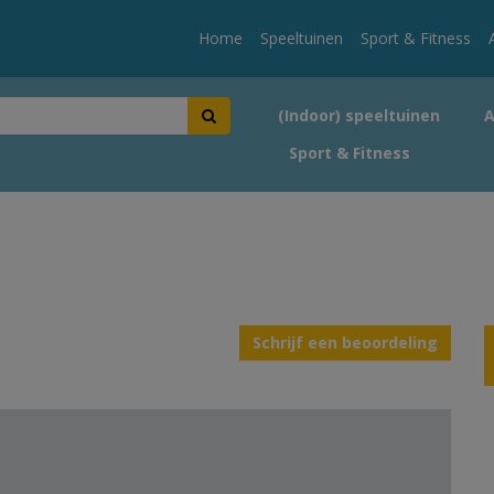
Home
Speeltuinen
Sport & Fitness
(Indoor) speeltuinen
Sport & Fitness
Schrijf een beoordeling