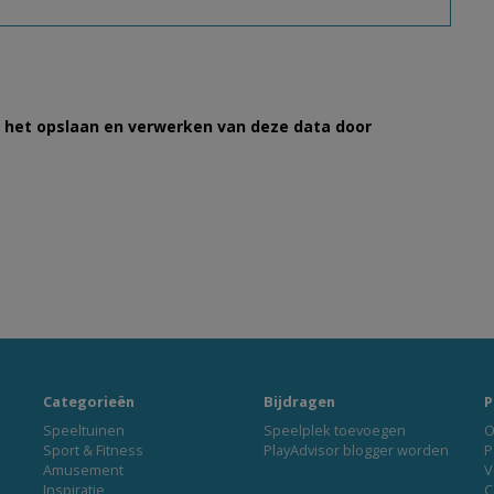
et het opslaan en verwerken van deze data door
Categorieën
Bijdragen
P
Speeltuinen
Speelplek toevoegen
O
Sport & Fitness
PlayAdvisor blogger worden
P
Amusement
V
Inspiratie
C