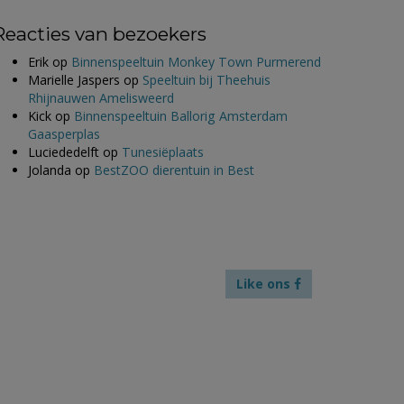
Reacties van bezoekers
Erik
op
Binnenspeeltuin Monkey Town Purmerend
Marielle Jaspers
op
Speeltuin bij Theehuis
Rhijnauwen Amelisweerd
Kick
op
Binnenspeeltuin Ballorig Amsterdam
Gaasperplas
Luciededelft
op
Tunesiëplaats
Jolanda
op
BestZOO dierentuin in Best
Like ons