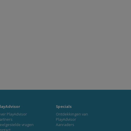
layAdvisor
Specials
ver PlayAdvisor
Ontdekkingen van
artners
PlayAdvisor
eelgestelde vragen
Aanraders
ontact