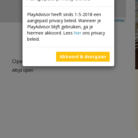
PlayAdvisor heeft sinds 1-5-2018 een
aangepast privacy beleid. Wanneer je
Leaflet
| ©
Mapbox
©
OpenStreetMap
PlayAdvisor blijft gebruiken, ga je
hiermee akkoord. Lees
hier
ons privacy
beleid.
Akkoord & doorgaan
Openingstijden
Altijd open