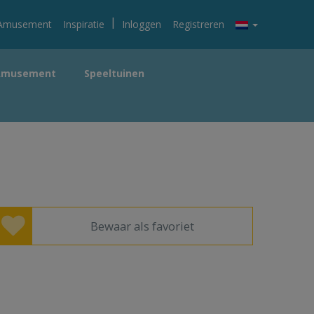
|
Amusement
Inspiratie
Inloggen
Registreren
Amusement
Speeltuinen
Bewaar als favoriet