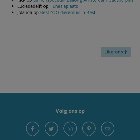
Luciededelft
op
Tunesiëplaats
Jolanda
op
BestZOO dierentuin in Best
Like ons
Volg ons op