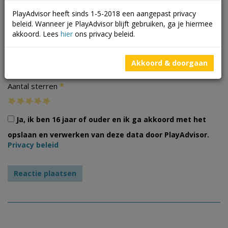
PlayAdvisor heeft sinds 1-5-2018 een aangepast privacy
beleid. Wanneer je PlayAdvisor blijft gebruiken, ga je hiermee
akkoord. Lees
hier
ons privacy beleid.
Foto's
Akkoord & doorgaan
*
Aantal sterren
Ja, ik ben 16 jaar of ouder en ik ga akkoord met het
opslaan en verwerken van deze data door PlayAdvisor.
Privacy beleid