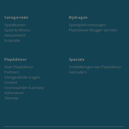
Categorieën
Bijdragen
Speeltuinen
Speelplek toevoegen
Sport & Fitness
PlayAdvisor blogger worden
Amusement
Inspiratie
PlayAdvisor
Specials
Over PlayAdvisor
Ontdekkingen van PlayAdvisor
Partners
Aanraders
Veelgestelde vragen
Contact
Voorwaarden & privacy
Adverteren
Sitemap