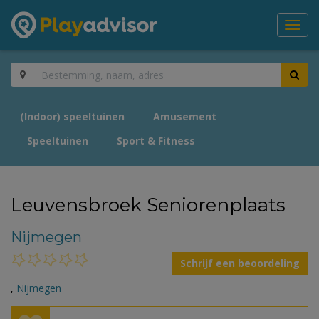
Toggl
navig
(Indoor) speeltuinen
Amusement
Speeltuinen
Sport & Fitness
Leuvensbroek Seniorenplaats
Nijmegen
Schrijf een beoordeling
,
Nijmegen