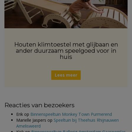
Houten klimtoestel met glijbaan en
ander duurzaam speelgoed voor in
huis
Lees meer
Reacties van bezoekers
Erik
op
Binnenspeeltuin Monkey Town Purmerend
Marielle Jaspers
op
Speeltuin bij Theehuis Rhijnauwen
Amelisweerd
Kick
op
Binnenspeeltuin Ballorig Amsterdam Gaasperplas