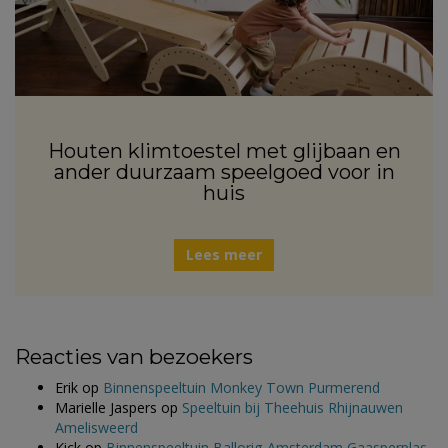
Houten klimtoestel met glijbaan en
ander duurzaam speelgoed voor in
huis
Lees meer
Reacties van bezoekers
Erik
op
Binnenspeeltuin Monkey Town Purmerend
Marielle Jaspers
op
Speeltuin bij Theehuis Rhijnauwen
Amelisweerd
Kick
op
Binnenspeeltuin Ballorig Amsterdam Gaasperplas