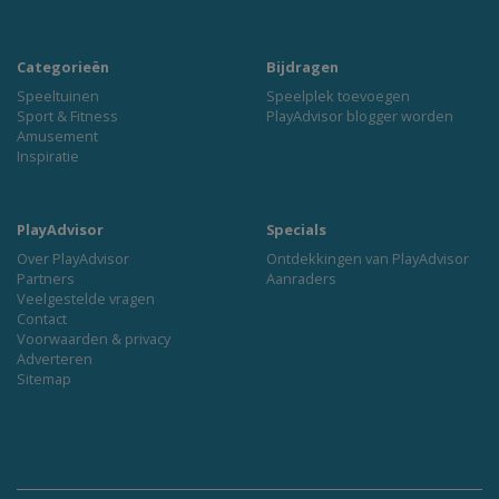
Categorieën
Bijdragen
Speeltuinen
Speelplek toevoegen
Sport & Fitness
PlayAdvisor blogger worden
Amusement
Inspiratie
PlayAdvisor
Specials
Over PlayAdvisor
Ontdekkingen van PlayAdvisor
Partners
Aanraders
Veelgestelde vragen
Contact
Voorwaarden & privacy
Adverteren
Sitemap