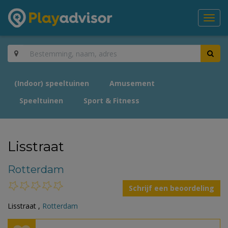
Toggl
navig
(Indoor) speeltuinen
Amusement
Speeltuinen
Sport & Fitness
Lisstraat
Rotterdam
Schrijf een beoordeling
Lisstraat ,
Rotterdam