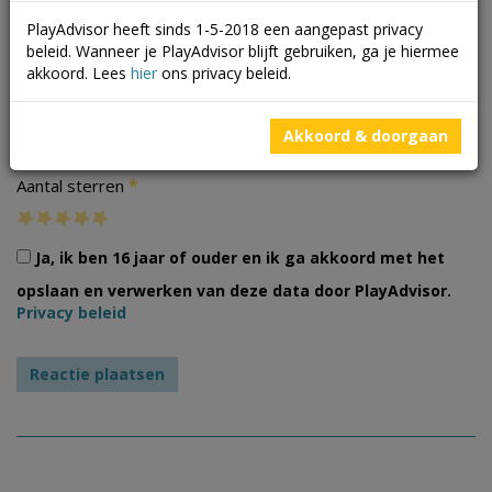
PlayAdvisor heeft sinds 1-5-2018 een aangepast privacy
beleid. Wanneer je PlayAdvisor blijft gebruiken, ga je hiermee
akkoord. Lees
hier
ons privacy beleid.
Foto's
Akkoord & doorgaan
*
Aantal sterren
Ja, ik ben 16 jaar of ouder en ik ga akkoord met het
opslaan en verwerken van deze data door PlayAdvisor.
Privacy beleid