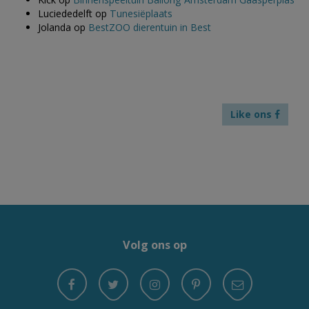
Luciededelft
op
Tunesiëplaats
Jolanda
op
BestZOO dierentuin in Best
Like ons
Volg ons op