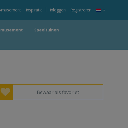
|
Amusement
Inspiratie
Inloggen
Registreren
Amusement
Speeltuinen
Bewaar als favoriet