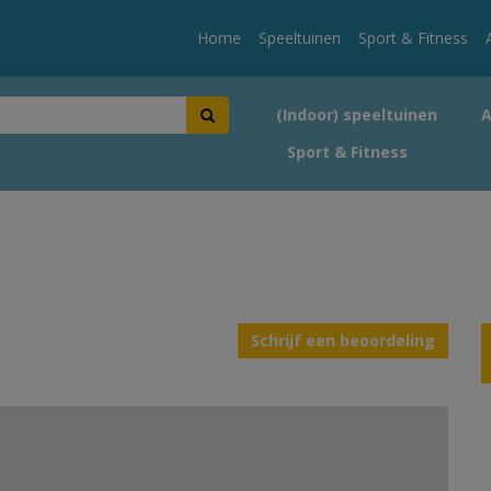
Home
Speeltuinen
Sport & Fitness
(Indoor) speeltuinen
Sport & Fitness
Schrijf een beoordeling