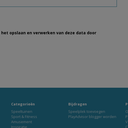
et het opslaan en verwerken van deze data door
Categorieën
Bijdragen
P
Speeltuinen
Speelplek toevoegen
O
Sport & Fitness
PlayAdvisor blogger worden
P
Amusement
V
Inspiratie
C