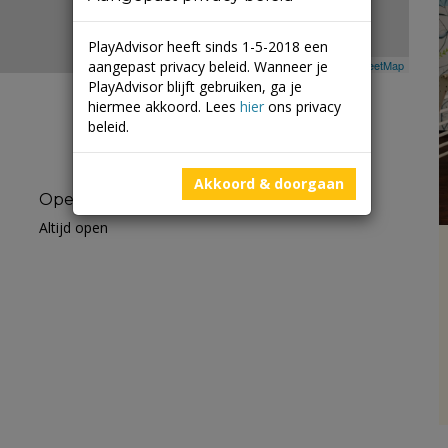
PlayAdvisor heeft sinds 1-5-2018 een
aangepast privacy beleid. Wanneer je
Leaflet
| ©
Mapbox
©
OpenStreetMap
PlayAdvisor blijft gebruiken, ga je
hiermee akkoord. Lees
hier
ons privacy
beleid.
Akkoord & doorgaan
Openingstijden
Altijd open