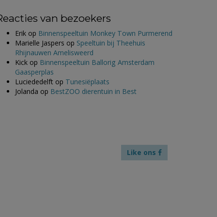
Reacties van bezoekers
Erik
op
Binnenspeeltuin Monkey Town Purmerend
Marielle Jaspers
op
Speeltuin bij Theehuis
Rhijnauwen Amelisweerd
Kick
op
Binnenspeeltuin Ballorig Amsterdam
Gaasperplas
Luciededelft
op
Tunesiëplaats
Jolanda
op
BestZOO dierentuin in Best
Like ons