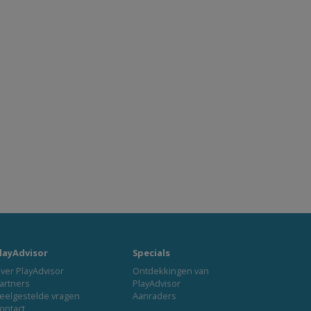
layAdvisor
Specials
ver PlayAdvisor
Ontdekkingen van
artners
PlayAdvisor
eelgestelde vragen
Aanraders
ontact