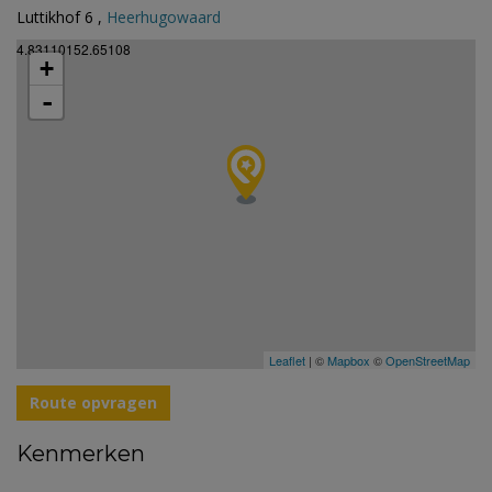
Luttikhof 6 ,
Heerhugowaard
4.83110152.65108
+
-
Leaflet
| ©
Mapbox
©
OpenStreetMap
Route opvragen
Kenmerken