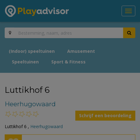
Toggl
navig
(Indoor) speeltuinen
Amusement
Speeltuinen
Sport & Fitness
Luttikhof 6
Heerhugowaard
Schrijf een beoordeling
Luttikhof 6 ,
Heerhugowaard