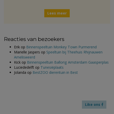
Lees meer
Reacties van bezoekers
Erik
op
Binnenspeeltuin Monkey Town Purmerend
Marielle Jaspers
op
Speeltuin bij Theehuis Rhijnauwen
Amelisweerd
Kick
op
Binnenspeeltuin Ballorig Amsterdam Gaasperplas
Luciededelft
op
Tunesiëplaats
Jolanda
op
BestZOO dierentuin in Best
Like ons