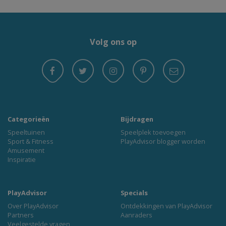
Volg ons op
Categorieën
Bijdragen
Speeltuinen
Speelplek toevoegen
Sport & Fitness
PlayAdvisor blogger worden
Amusement
Inspiratie
PlayAdvisor
Specials
Over PlayAdvisor
Ontdekkingen van PlayAdvisor
Partners
Aanraders
Veelgestelde vragen