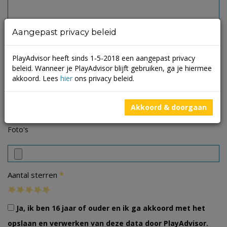
Aangepast privacy beleid
PlayAdvisor heeft sinds 1-5-2018 een aangepast privacy
beleid. Wanneer je PlayAdvisor blijft gebruiken, ga je hiermee
akkoord. Lees
hier
ons privacy beleid.
Akkoord & doorgaan
Foto's
*
Aantal sterren
Ja, ik ben 16 jaar of ouder en ik ga akkoord met het
opslaan en verwerken van deze data door PlayAdvisor.