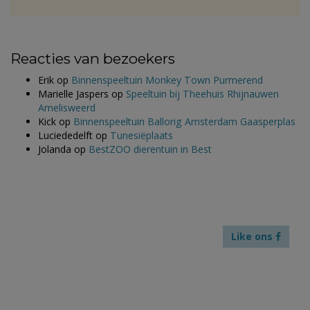
Reacties van bezoekers
Erik
op
Binnenspeeltuin Monkey Town Purmerend
Marielle Jaspers
op
Speeltuin bij Theehuis Rhijnauwen
Amelisweerd
Kick
op
Binnenspeeltuin Ballorig Amsterdam Gaasperplas
Luciededelft
op
Tunesiëplaats
Jolanda
op
BestZOO dierentuin in Best
Like ons