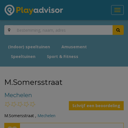
Toggl
navig
(Indoor) speeltuinen
Amusement
Speeltuinen
Sport & Fitness
M.Somersstraat
Mechelen
Schrijf een beoordeling
M.Somersstraat ,
Mechelen