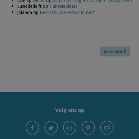
Luciededelft
op
Tunesiëplaats
Jolanda
op
BestZOO dierentuin in Best
Like ons
Volg ons op