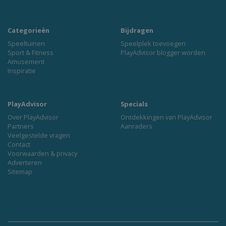
Categorieën
Bijdragen
Speeltuinen
Speelplek toevoegen
Sport & Fitness
PlayAdvisor blogger worden
Amusement
Inspiratie
PlayAdvisor
Specials
Over PlayAdvisor
Ontdekkingen van PlayAdvisor
Partners
Aanraders
Veelgestelde vragen
Contact
Voorwaarden & privacy
Adverteren
Sitemap