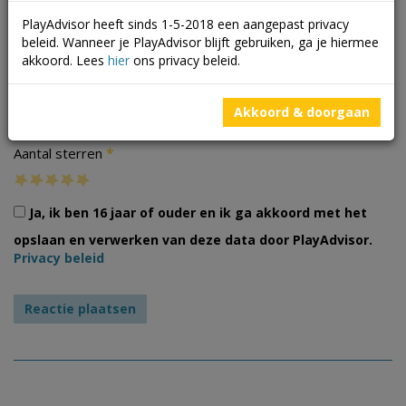
PlayAdvisor heeft sinds 1-5-2018 een aangepast privacy
beleid. Wanneer je PlayAdvisor blijft gebruiken, ga je hiermee
akkoord. Lees
hier
ons privacy beleid.
Foto's
Akkoord & doorgaan
*
Aantal sterren
Ja, ik ben 16 jaar of ouder en ik ga akkoord met het
opslaan en verwerken van deze data door PlayAdvisor.
Privacy beleid