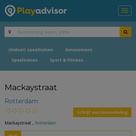
Toggl
navig
(Indoor) speeltuinen
Amusement
Speeltuinen
Sport & Fitness
Mackaystraat
Rotterdam
Schrijf een beoordeling
Mackaystraat ,
Rotterdam