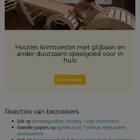
Houten klimtoestel met glijbaan en
ander duurzaam speelgoed voor in
huis
Lees meer
Reacties van bezoekers
Erik
op
Binnenspeeltuin Monkey Town Purmerend
Marielle Jaspers
op
Speeltuin bij Theehuis Rhijnauwen
Amelisweerd
Kick
op
Binnenspeeltuin Ballorig Amsterdam Gaasperplas