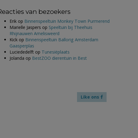
Reacties van bezoekers
Erik
op
Binnenspeeltuin Monkey Town Purmerend
Marielle Jaspers
op
Speeltuin bij Theehuis
Rhijnauwen Amelisweerd
Kick
op
Binnenspeeltuin Ballorig Amsterdam
Gaasperplas
Luciededelft
op
Tunesiëplaats
Jolanda
op
BestZOO dierentuin in Best
Like ons