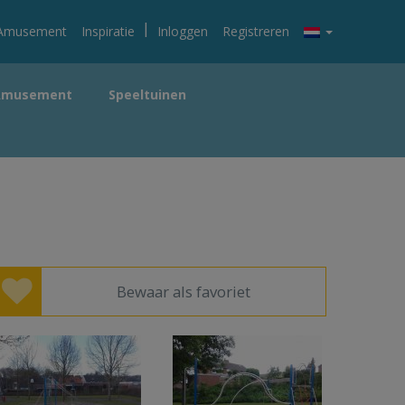
|
Amusement
Inspiratie
Inloggen
Registreren
Amusement
Speeltuinen
Bewaar als favoriet