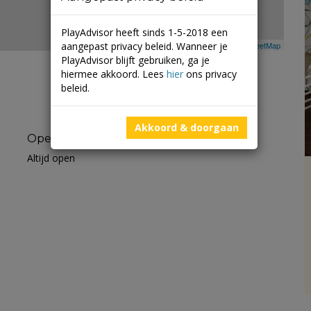
PlayAdvisor heeft sinds 1-5-2018 een
aangepast privacy beleid. Wanneer je
Leaflet
| ©
Mapbox
©
OpenStreetMap
PlayAdvisor blijft gebruiken, ga je
hiermee akkoord. Lees
hier
ons privacy
beleid.
Akkoord & doorgaan
Openingstijden
Altijd open