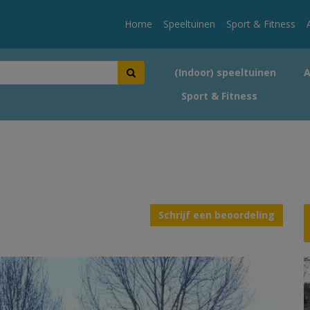
Home
Speeltuinen
Sport & Fitness
(Indoor) speeltuinen
Sport & Fitness
Schrijf een beoordeling