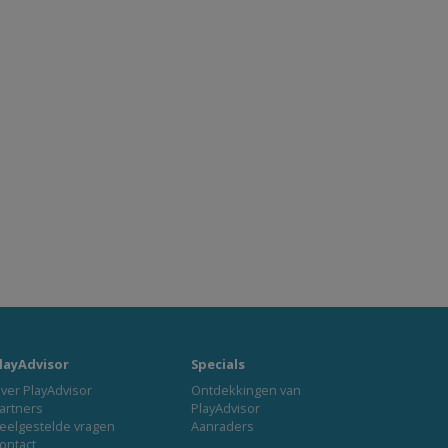
layAdvisor
Specials
ver PlayAdvisor
Ontdekkingen van
artners
PlayAdvisor
eelgestelde vragen
Aanraders
ontact