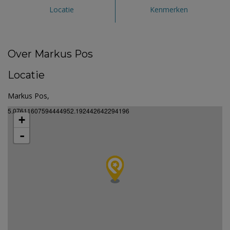
Locatie
Kenmerken
Over Markus Pos
Locatie
Markus Pos,
5.07611607594444952.192442642294196
+
-