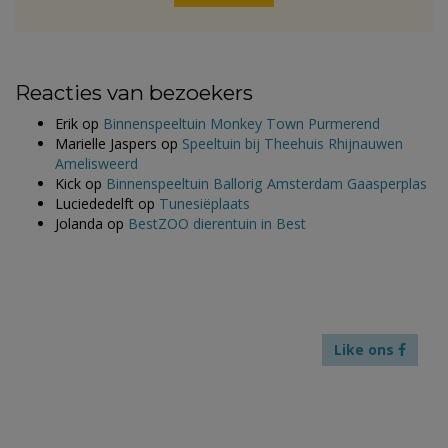
Reacties van bezoekers
Erik
op
Binnenspeeltuin Monkey Town Purmerend
Marielle Jaspers
op
Speeltuin bij Theehuis Rhijnauwen
Amelisweerd
Kick
op
Binnenspeeltuin Ballorig Amsterdam Gaasperplas
Luciededelft
op
Tunesiëplaats
Jolanda
op
BestZOO dierentuin in Best
Like ons