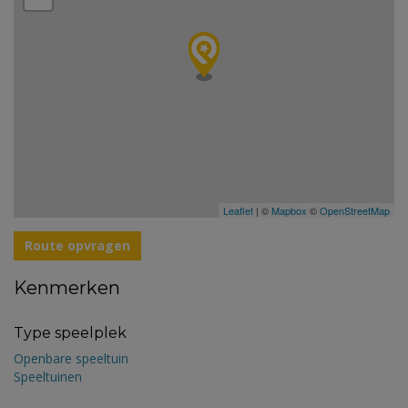
Leaflet
| ©
Mapbox
©
OpenStreetMap
Route opvragen
Kenmerken
Type speelplek
Openbare speeltuin
Speeltuinen