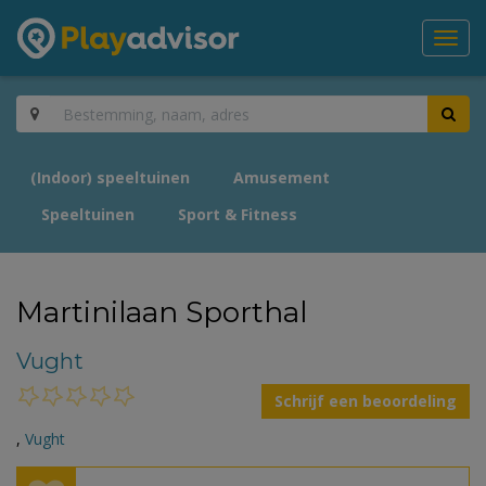
Toggl
navig
(Indoor) speeltuinen
Amusement
Speeltuinen
Sport & Fitness
Martinilaan Sporthal
Vught
Schrijf een beoordeling
,
Vught