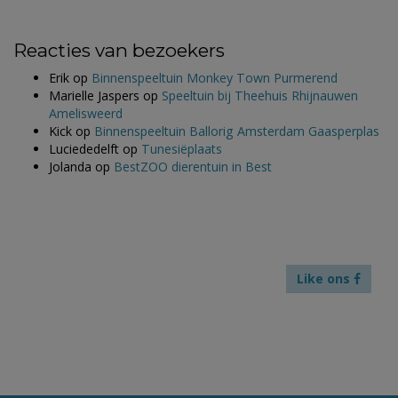
Reacties van bezoekers
Erik
op
Binnenspeeltuin Monkey Town Purmerend
Marielle Jaspers
op
Speeltuin bij Theehuis Rhijnauwen
Amelisweerd
Kick
op
Binnenspeeltuin Ballorig Amsterdam Gaasperplas
Luciededelft
op
Tunesiëplaats
Jolanda
op
BestZOO dierentuin in Best
Like ons