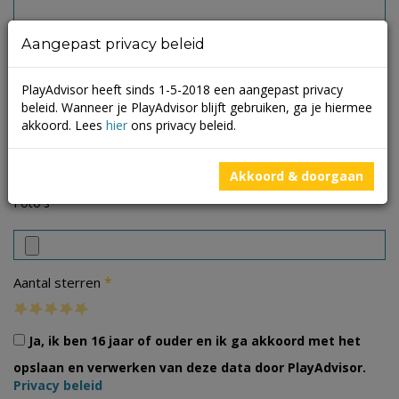
Aangepast privacy beleid
PlayAdvisor heeft sinds 1-5-2018 een aangepast privacy
beleid. Wanneer je PlayAdvisor blijft gebruiken, ga je hiermee
akkoord. Lees
hier
ons privacy beleid.
Akkoord & doorgaan
Foto's
*
Aantal sterren
Ja, ik ben 16 jaar of ouder en ik ga akkoord met het
opslaan en verwerken van deze data door PlayAdvisor.
Privacy beleid