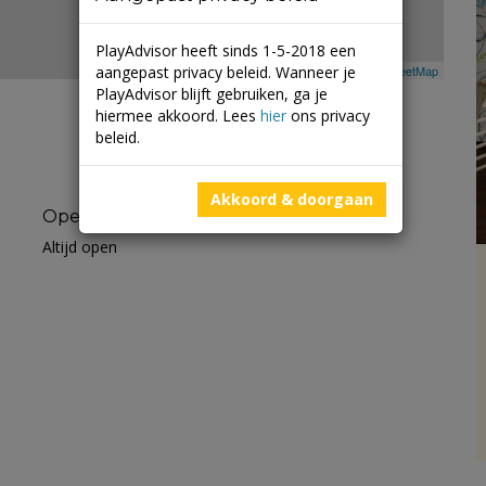
PlayAdvisor heeft sinds 1-5-2018 een
aangepast privacy beleid. Wanneer je
Leaflet
| ©
Mapbox
©
OpenStreetMap
PlayAdvisor blijft gebruiken, ga je
hiermee akkoord. Lees
hier
ons privacy
beleid.
Akkoord & doorgaan
Openingstijden
Altijd open