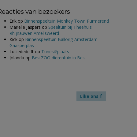
Reacties van bezoekers
Erik
op
Binnenspeeltuin Monkey Town Purmerend
Marielle Jaspers
op
Speeltuin bij Theehuis
Rhijnauwen Amelisweerd
Kick
op
Binnenspeeltuin Ballorig Amsterdam
Gaasperplas
Luciededelft
op
Tunesiëplaats
Jolanda
op
BestZOO dierentuin in Best
Like ons