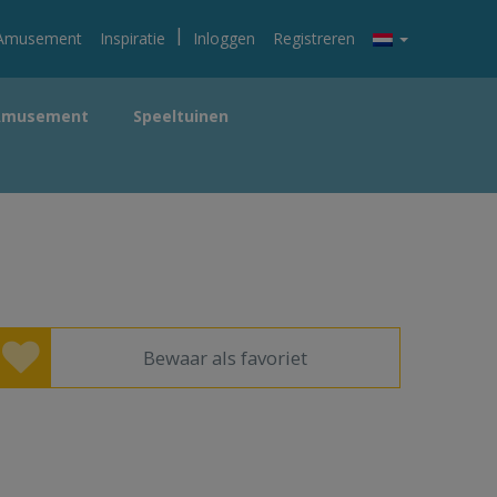
|
Amusement
Inspiratie
Inloggen
Registreren
Amusement
Speeltuinen
Bewaar als favoriet