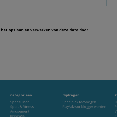
et het opslaan en verwerken van deze data door
Categorieën
Bijdragen
P
Speeltuinen
Speelplek toevoegen
O
Sport & Fitness
PlayAdvisor blogger worden
P
Amusement
V
Inspiratie
C