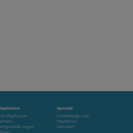
layAdvisor
Specials
ver PlayAdvisor
Ontdekkingen van
artners
PlayAdvisor
eelgestelde vragen
Aanraders
ontact