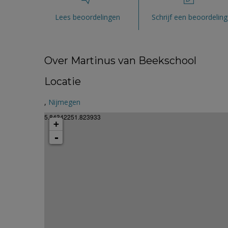
Lees beoordelingen
Schrijf een beoordeling
Over Martinus van Beekschool
Locatie
,
Nijmegen
5.84342251.823933
+
-