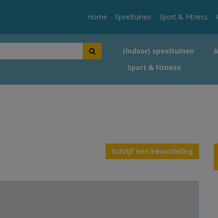
Home
Speeltuinen
Sport & Fitness
(Indoor) speeltuinen
Sport & Fitness
Schrijf een beoordeling