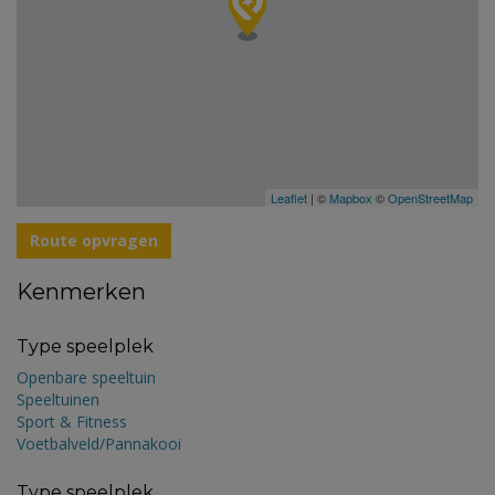
Leaflet
| ©
Mapbox
©
OpenStreetMap
Route opvragen
Kenmerken
Type speelplek
Openbare speeltuin
Speeltuinen
Sport & Fitness
Voetbalveld/Pannakooi
Type speelplek