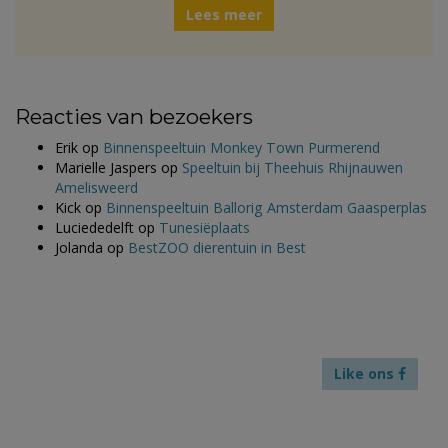
Lees meer
Reacties van bezoekers
Erik
op
Binnenspeeltuin Monkey Town Purmerend
Marielle Jaspers
op
Speeltuin bij Theehuis Rhijnauwen
Amelisweerd
Kick
op
Binnenspeeltuin Ballorig Amsterdam Gaasperplas
Luciededelft
op
Tunesiëplaats
Jolanda
op
BestZOO dierentuin in Best
Like ons