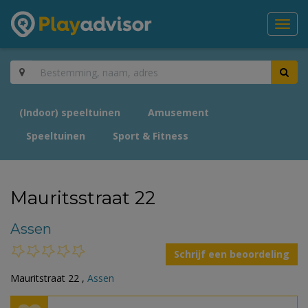
Toggl
navig
(Indoor) speeltuinen
Amusement
Speeltuinen
Sport & Fitness
Mauritsstraat 22
Assen
Schrijf een beoordeling
Mauritstraat 22 ,
Assen