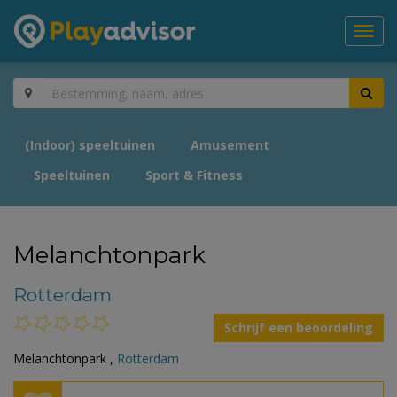
Toggl
navig
(Indoor) speeltuinen
Amusement
Speeltuinen
Sport & Fitness
Melanchtonpark
Rotterdam
Schrijf een beoordeling
Melanchtonpark ,
Rotterdam