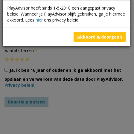
PlayAdvisor heeft sinds 1-5-2018 een aangepast privacy
beleid. Wanneer je PlayAdvisor blijft gebruiken, ga je hiermee
akkoord. Lees
hier
ons privacy beleid.
Foto's
Akkoord & doorgaan
*
Aantal sterren
Ja, ik ben 16 jaar of ouder en ik ga akkoord met het
opslaan en verwerken van deze data door PlayAdvisor.
Privacy beleid