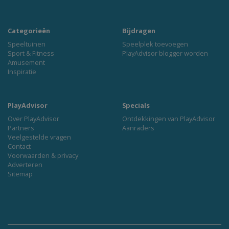
Categorieën
Bijdragen
Speeltuinen
Speelplek toevoegen
Sport & Fitness
PlayAdvisor blogger worden
Amusement
Inspiratie
PlayAdvisor
Specials
Over PlayAdvisor
Ontdekkingen van PlayAdvisor
Partners
Aanraders
Veelgestelde vragen
Contact
Voorwaarden & privacy
Adverteren
Sitemap