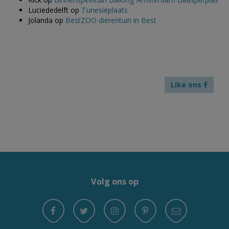
Luciededelft
op
Tunesiëplaats
Jolanda
op
BestZOO dierentuin in Best
Like ons
Volg ons op