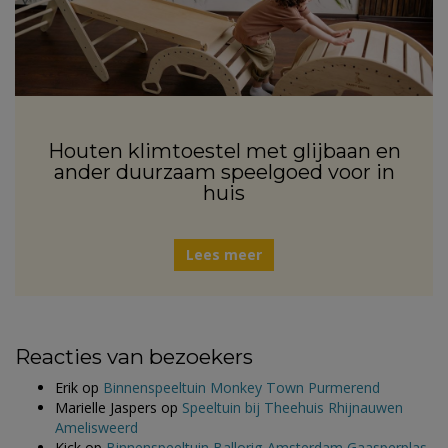
Houten klimtoestel met glijbaan en
ander duurzaam speelgoed voor in
huis
Lees meer
Reacties van bezoekers
Erik
op
Binnenspeeltuin Monkey Town Purmerend
Marielle Jaspers
op
Speeltuin bij Theehuis Rhijnauwen
Amelisweerd
Kick
op
Binnenspeeltuin Ballorig Amsterdam Gaasperplas