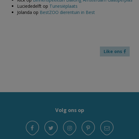
Luciededelft
op
Tunesiëplaats
Jolanda
op
BestZOO dierentuin in Best
Like ons
Volg ons op