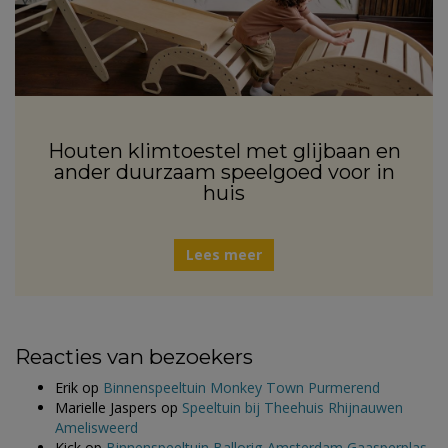
Houten klimtoestel met glijbaan en
ander duurzaam speelgoed voor in
huis
Lees meer
Reacties van bezoekers
Erik
op
Binnenspeeltuin Monkey Town Purmerend
Marielle Jaspers
op
Speeltuin bij Theehuis Rhijnauwen
Amelisweerd
Kick
op
Binnenspeeltuin Ballorig Amsterdam Gaasperplas