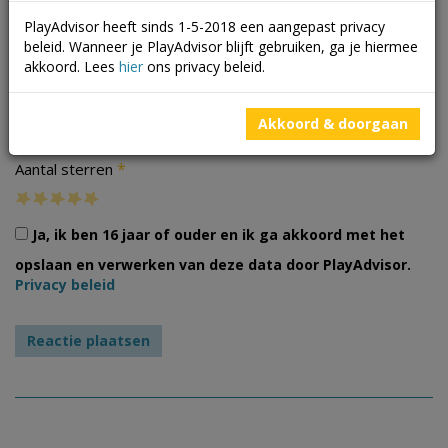
PlayAdvisor heeft sinds 1-5-2018 een aangepast privacy
beleid. Wanneer je PlayAdvisor blijft gebruiken, ga je hiermee
akkoord. Lees
hier
ons privacy beleid.
Foto's
Akkoord & doorgaan
*
Aantal sterren
Ja, ik ben 16 jaar of ouder en ik ga akkoord met het
opslaan en verwerken van deze data door PlayAdvisor.
Privacy beleid