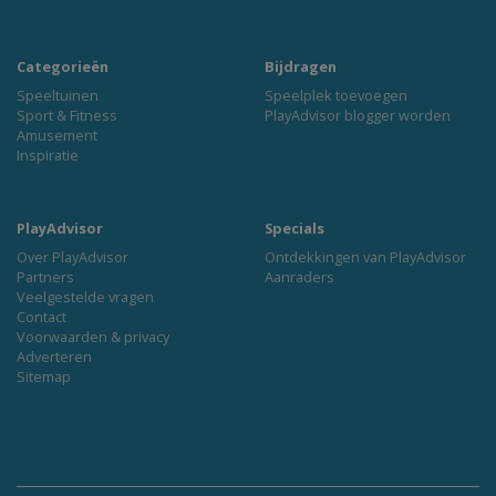
Categorieën
Bijdragen
Speeltuinen
Speelplek toevoegen
Sport & Fitness
PlayAdvisor blogger worden
Amusement
Inspiratie
PlayAdvisor
Specials
Over PlayAdvisor
Ontdekkingen van PlayAdvisor
Partners
Aanraders
Veelgestelde vragen
Contact
Voorwaarden & privacy
Adverteren
Sitemap