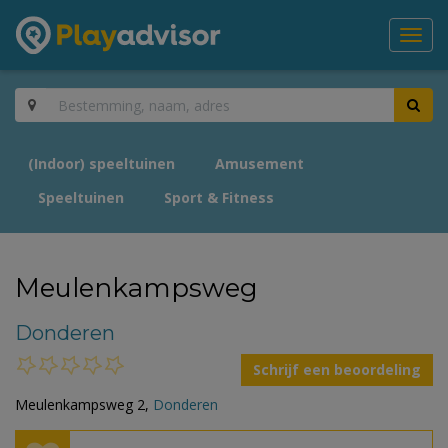
Toggl
navig
(Indoor) speeltuinen
Amusement
Speeltuinen
Sport & Fitness
Meulenkampsweg
Donderen
Schrijf een beoordeling
Meulenkampsweg 2,
Donderen