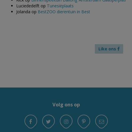
Luciededelft
op
Tunesiëplaats
Jolanda
op
BestZOO dierentuin in Best
Like ons
Volg ons op