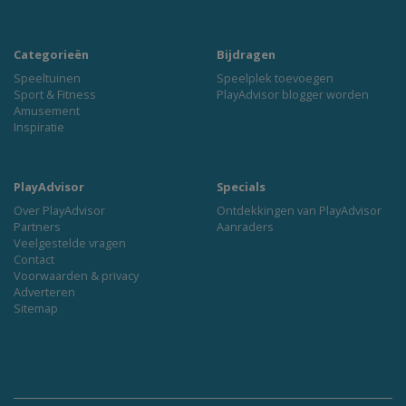
Categorieën
Bijdragen
Speeltuinen
Speelplek toevoegen
Sport & Fitness
PlayAdvisor blogger worden
Amusement
Inspiratie
PlayAdvisor
Specials
Over PlayAdvisor
Ontdekkingen van PlayAdvisor
Partners
Aanraders
Veelgestelde vragen
Contact
Voorwaarden & privacy
Adverteren
Sitemap