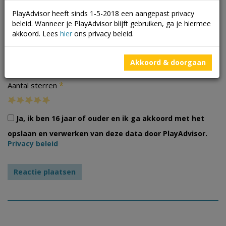
PlayAdvisor heeft sinds 1-5-2018 een aangepast privacy
beleid. Wanneer je PlayAdvisor blijft gebruiken, ga je hiermee
akkoord. Lees
hier
ons privacy beleid.
Foto's
Akkoord & doorgaan
*
Aantal sterren
Ja, ik ben 16 jaar of ouder en ik ga akkoord met het
opslaan en verwerken van deze data door PlayAdvisor.
Privacy beleid