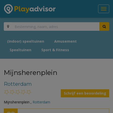
Toggl
navig
(Indoor) speeltuinen
Amusement
Speeltuinen
Sport & Fitness
Mijnsherenplein
Rotterdam
Schrijf een beoordeling
Mijnsherenplein ,
Rotterdam