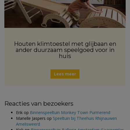
Houten klimtoestel met glijbaan en
ander duurzaam speelgoed voor in
huis
Lees meer
Reacties van bezoekers
Erik
op
Binnenspeeltuin Monkey Town Purmerend
Marielle Jaspers
op
Speeltuin bij Theehuis Rhijnauwen
Amelisweerd
Kick
op
Binnenspeeltuin Ballorig Amsterdam Gaasperplas