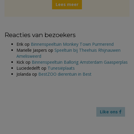
Lees meer
Reacties van bezoekers
Erik
op
Binnenspeeltuin Monkey Town Purmerend
Marielle Jaspers
op
Speeltuin bij Theehuis Rhijnauwen
Amelisweerd
Kick
op
Binnenspeeltuin Ballorig Amsterdam Gaasperplas
Luciededelft
op
Tunesiëplaats
Jolanda
op
BestZOO dierentuin in Best
Like ons