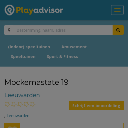
Toggl
navig
(Indoor) speeltuinen
Amusement
Speeltuinen
Sport & Fitness
Mockemastate 19
Leeuwarden
Schrijf een beoordeling
,
Leeuwarden