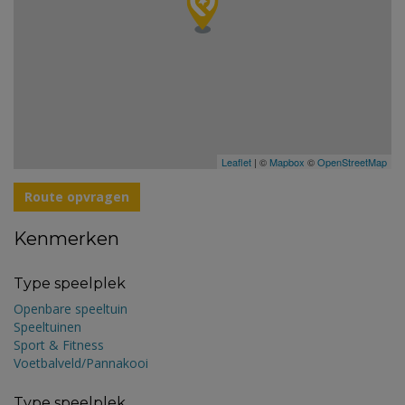
Leaflet
| ©
Mapbox
©
OpenStreetMap
Route opvragen
Kenmerken
Type speelplek
Openbare speeltuin
Speeltuinen
Sport & Fitness
Voetbalveld/Pannakooi
Type speelplek