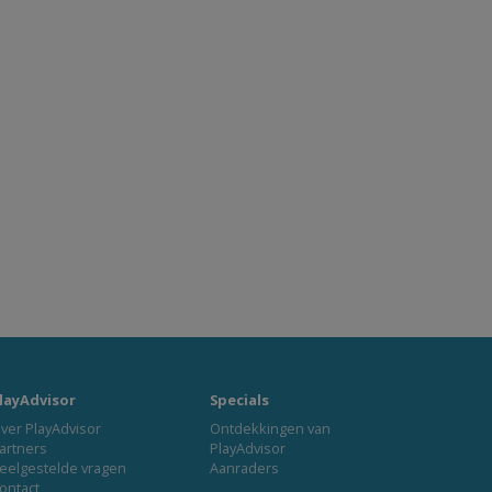
layAdvisor
Specials
ver PlayAdvisor
Ontdekkingen van
artners
PlayAdvisor
eelgestelde vragen
Aanraders
ontact