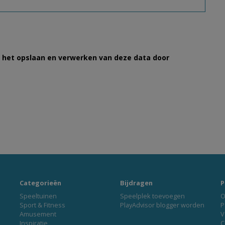
et het opslaan en verwerken van deze data door
Categorieën
Bijdragen
P
Speeltuinen
Speelplek toevoegen
O
Sport & Fitness
PlayAdvisor blogger worden
P
Amusement
V
Inspiratie
C