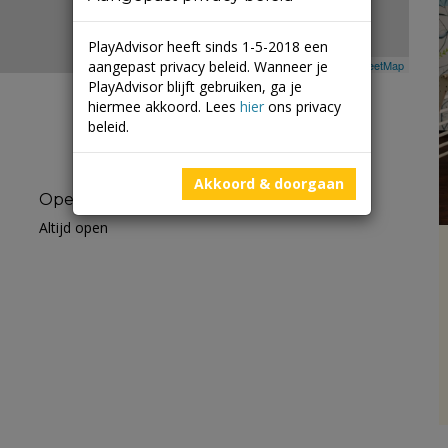
PlayAdvisor heeft sinds 1-5-2018 een
aangepast privacy beleid. Wanneer je
Leaflet
| ©
Mapbox
©
OpenStreetMap
PlayAdvisor blijft gebruiken, ga je
hiermee akkoord. Lees
hier
ons privacy
beleid.
Akkoord & doorgaan
Openingstijden
Altijd open