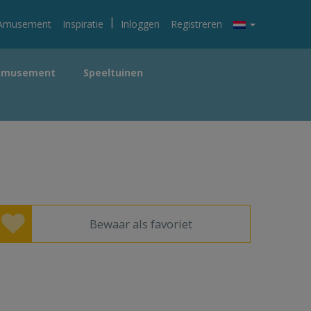
|
Amusement
Inspiratie
Inloggen
Registreren
Amusement
Speeltuinen
Bewaar als favoriet