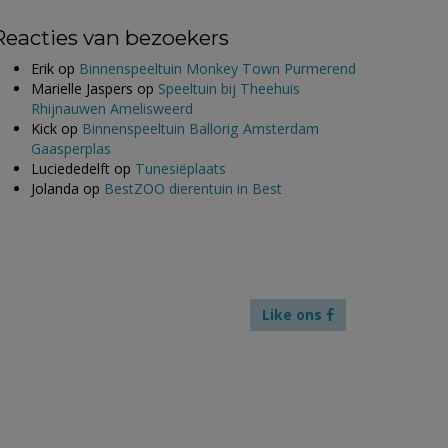
Reacties van bezoekers
Erik
op
Binnenspeeltuin Monkey Town Purmerend
Marielle Jaspers
op
Speeltuin bij Theehuis
Rhijnauwen Amelisweerd
Kick
op
Binnenspeeltuin Ballorig Amsterdam
Gaasperplas
Luciededelft
op
Tunesiëplaats
Jolanda
op
BestZOO dierentuin in Best
Like ons