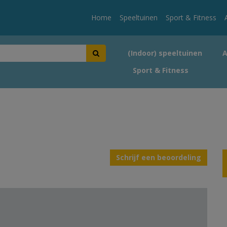
Home
Speeltuinen
Sport & Fitness
(Indoor) speeltuinen
Sport & Fitness
Schrijf een beoordeling