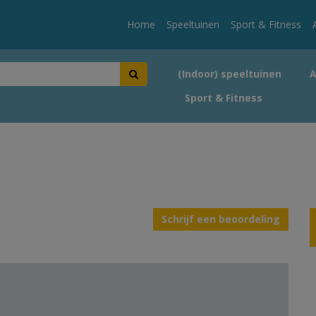
Home
Speeltuinen
Sport & Fitness
(Indoor) speeltuinen
Sport & Fitness
Schrijf een beoordeling