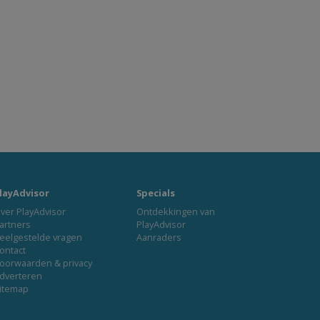
layAdvisor
Specials
ver PlayAdvisor
Ontdekkingen van
artners
PlayAdvisor
eelgestelde vragen
Aanraders
ontact
oorwaarden & privacy
dverteren
itemap