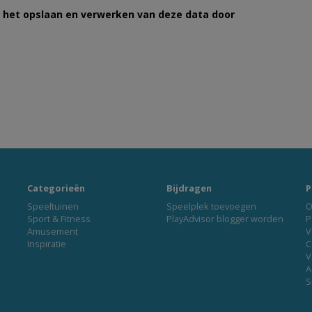
et het opslaan en verwerken van deze data door
Categorieën
Bijdragen
P
Speeltuinen
Speelplek toevoegen
O
Sport & Fitness
PlayAdvisor blogger worden
P
Amusement
V
Inspiratie
C
V
A
S