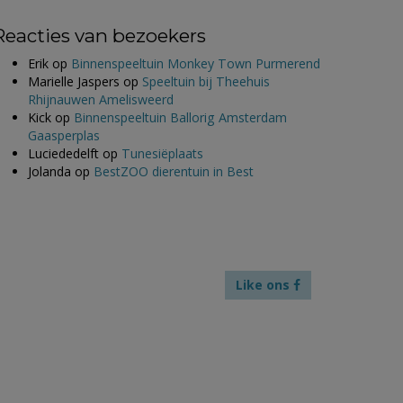
Reacties van bezoekers
Erik
op
Binnenspeeltuin Monkey Town Purmerend
Marielle Jaspers
op
Speeltuin bij Theehuis
Rhijnauwen Amelisweerd
Kick
op
Binnenspeeltuin Ballorig Amsterdam
Gaasperplas
Luciededelft
op
Tunesiëplaats
Jolanda
op
BestZOO dierentuin in Best
Like ons