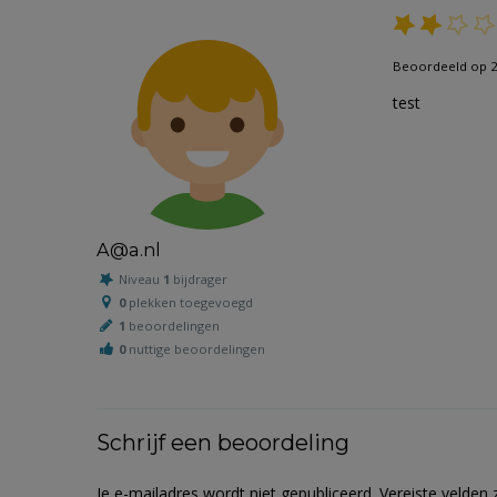
Beoordeeld op 2
test
A@a.nl
Niveau
1
bijdrager
0
plekken toegevoegd
1
beoordelingen
0
nuttige beoordelingen
Schrijf een beoordeling
Je e-mailadres wordt niet gepubliceerd.
Vereiste velden