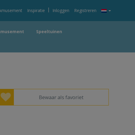
|
Amusement
Inspiratie
Inloggen
Registreren
Amusement
Speeltuinen
Bewaar als favoriet