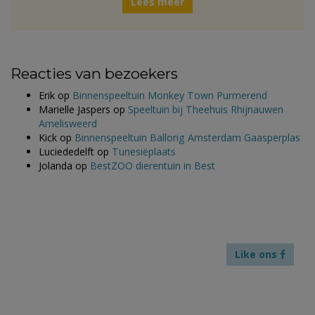
Lees meer
Reacties van bezoekers
Erik
op
Binnenspeeltuin Monkey Town Purmerend
Marielle Jaspers
op
Speeltuin bij Theehuis Rhijnauwen
Amelisweerd
Kick
op
Binnenspeeltuin Ballorig Amsterdam Gaasperplas
Luciededelft
op
Tunesiëplaats
Jolanda
op
BestZOO dierentuin in Best
Like ons