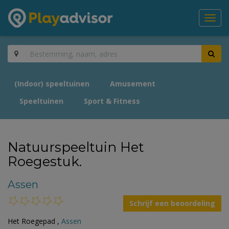
Toggl
navig
(Indoor) speeltuinen
Amusement
Speeltuinen
Sport & Fitness
Natuurspeeltuin Het
Roegestuk.
Assen
Schrijf een beoordeling
Het Roegepad ,
Assen