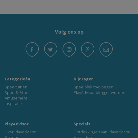
Volg ons op
Categorieën
Bijdragen
Speeltuinen
Speelplek toevoegen
Sport & Fitness
PlayAdvisor blogger worden
Amusement
Inspiratie
PlayAdvisor
Specials
Over PlayAdvisor
Ontdekkingen van PlayAdvisor
Partners
Aanraders