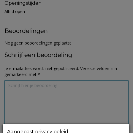
Openingstijden
Altijd open
Beoordelingen
Nog geen beoordelingen geplaatst
Schrijf een beoordeling
Je e-mailadres wordt niet gepubliceerd.
Vereiste velden zijn
gemarkeerd met
*
Aangepast privacy beleid