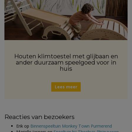
Houten klimtoestel met glijbaan en
ander duurzaam speelgoed voor in
huis
Lees meer
Reacties van bezoekers
Erik
op
Binnenspeeltuin Monkey Town Purmerend
Marielle Jaspers
op
Speeltuin bij Theehuis Rhijnauwen