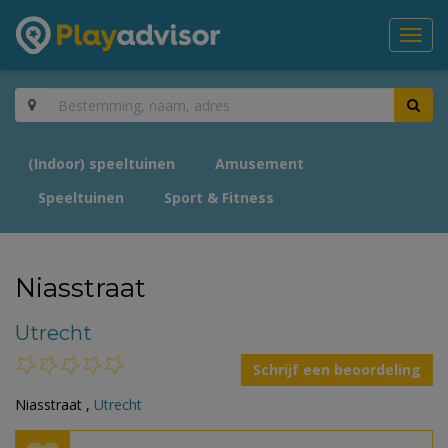
Toggl
navig
(Indoor) speeltuinen
Amusement
Speeltuinen
Sport & Fitness
Niasstraat
Utrecht
Schrijf een beoordeling
Niasstraat ,
Utrecht