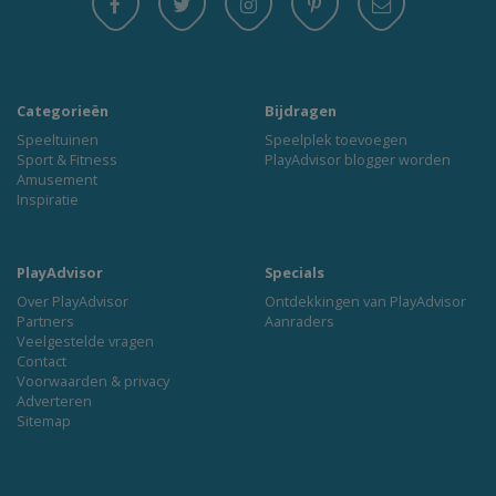
Categorieën
Bijdragen
Speeltuinen
Speelplek toevoegen
Sport & Fitness
PlayAdvisor blogger worden
Amusement
Inspiratie
PlayAdvisor
Specials
Over PlayAdvisor
Ontdekkingen van PlayAdvisor
Partners
Aanraders
Veelgestelde vragen
Contact
Voorwaarden & privacy
Adverteren
Sitemap