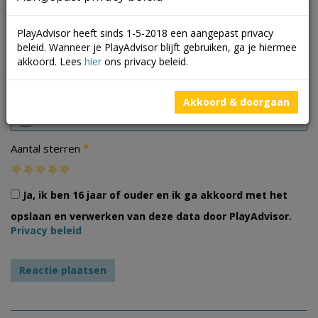
PlayAdvisor heeft sinds 1-5-2018 een aangepast privacy
beleid. Wanneer je PlayAdvisor blijft gebruiken, ga je hiermee
akkoord. Lees
hier
ons privacy beleid.
Foto's
Akkoord & doorgaan
*
Aantal sterren
Ja, ik ben 16 jaar of ouder en ik ga akkoord met het
opslaan en verwerken van deze data door PlayAdvisor.
Privacy beleid