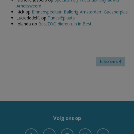
Amelisweerd
Kick
op
Binnenspeeltuin Ballorig Amsterdam Gaasperplas
Luciededelft
op
Tunesiëplaats
Jolanda
op
BestZOO dierentuin in Best
Like ons
Volg ons op