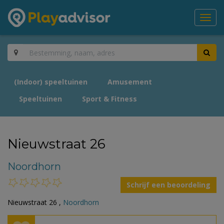
Toggl
navig
(Indoor) speeltuinen
Amusement
Speeltuinen
Sport & Fitness
Nieuwstraat 26
Noordhorn
Schrijf een beoordeling
Nieuwstraat 26 ,
Noordhorn