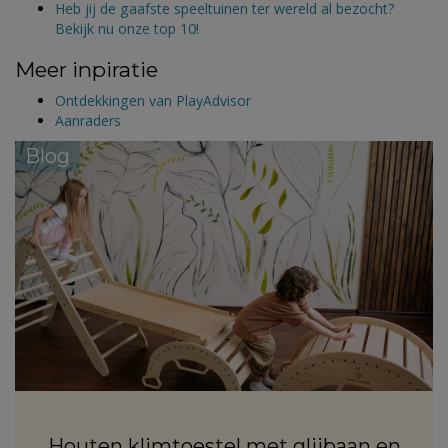
Heb jij de gaafste speeltuinen ter wereld al bezocht?
Bekijk nu onze top 10!
Meer inpiratie
Ontdekkingen van PlayAdvisor
Aanraders
Blog
Houten klimtoestel met glijbaan en