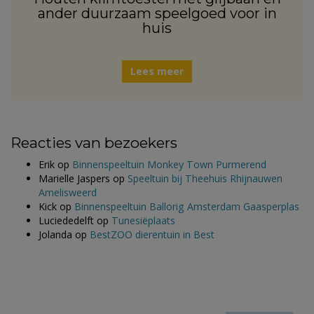
ander duurzaam speelgoed voor in
huis
Lees meer
Reacties van bezoekers
Erik
op
Binnenspeeltuin Monkey Town Purmerend
Marielle Jaspers
op
Speeltuin bij Theehuis Rhijnauwen
Amelisweerd
Kick
op
Binnenspeeltuin Ballorig Amsterdam Gaasperplas
Luciededelft
op
Tunesiëplaats
Jolanda
op
BestZOO dierentuin in Best