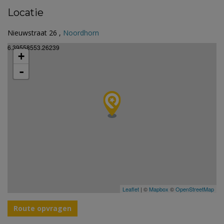
Locatie
Nieuwstraat 26 ,
Noordhorn
6.39558553.26239
+
-
Leaflet
| ©
Mapbox
©
OpenStreetMap
Route opvragen