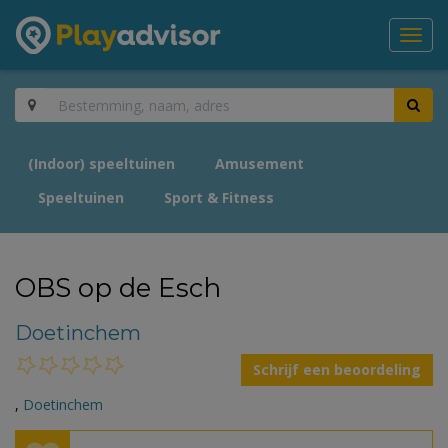
Toggl
navig
(Indoor) speeltuinen
Amusement
Speeltuinen
Sport & Fitness
OBS op de Esch
Doetinchem
Schrijf een beoordeling
,
Doetinchem