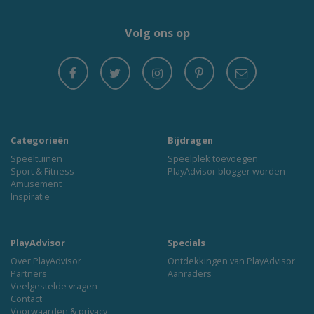
Volg ons op
Categorieën
Bijdragen
Speeltuinen
Speelplek toevoegen
Sport & Fitness
PlayAdvisor blogger worden
Amusement
Inspiratie
PlayAdvisor
Specials
Over PlayAdvisor
Ontdekkingen van PlayAdvisor
Partners
Aanraders
Veelgestelde vragen
Contact
Voorwaarden & privacy