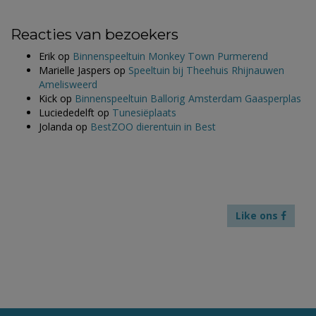
Reacties van bezoekers
Erik
op
Binnenspeeltuin Monkey Town Purmerend
Marielle Jaspers
op
Speeltuin bij Theehuis Rhijnauwen
Amelisweerd
Kick
op
Binnenspeeltuin Ballorig Amsterdam Gaasperplas
Luciededelft
op
Tunesiëplaats
Jolanda
op
BestZOO dierentuin in Best
Like ons