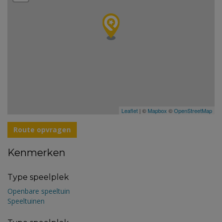
Leaflet
| ©
Mapbox
©
OpenStreetMap
Route opvragen
Kenmerken
Type speelplek
Openbare speeltuin
Speeltuinen