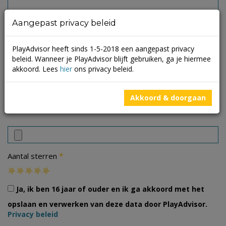
Aangepast privacy beleid
PlayAdvisor heeft sinds 1-5-2018 een aangepast privacy
beleid. Wanneer je PlayAdvisor blijft gebruiken, ga je hiermee
akkoord. Lees
hier
ons privacy beleid.
Akkoord & doorgaan
Foto's
*
Aantal sterren
Ja, ik ben 16 jaar of ouder en ik ga akkoord met het
opslaan en verwerken van deze data door PlayAdvisor.
Privacy beleid