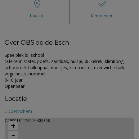
Locatie
Kenmerken
Over OBS op de Esch
Speelplek bij school
tafeltennistafel, poefs, zandbak, huisje, duikelrek, klimboog,
schommel, ballenpaal, doeltjes, klimtoestel, evenwichtsbalk,
vogelnestschommel
0-10 jaar
Openbaar
Locatie
,
Doetinchem
7.15001811752.94435808
+
-