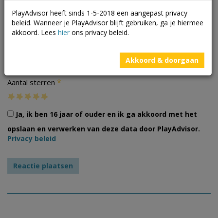
PlayAdvisor heeft sinds 1-5-2018 een aangepast privacy
beleid. Wanneer je PlayAdvisor blijft gebruiken, ga je hiermee
akkoord. Lees
hier
ons privacy beleid.
Foto's
Akkoord & doorgaan
*
Aantal sterren
Ja, ik ben 16 jaar of ouder en ik ga akkoord met het
opslaan en verwerken van deze data door PlayAdvisor.
Privacy beleid