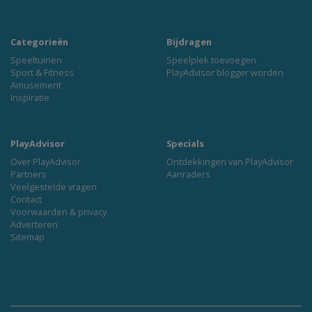
Categorieën
Bijdragen
Speeltuinen
Speelplek toevoegen
Sport & Fitness
PlayAdvisor blogger worden
Amusement
Inspiratie
PlayAdvisor
Specials
Over PlayAdvisor
Ontdekkingen van PlayAdvisor
Partners
Aanraders
Veelgestelde vragen
Contact
Voorwaarden & privacy
Adverteren
Sitemap