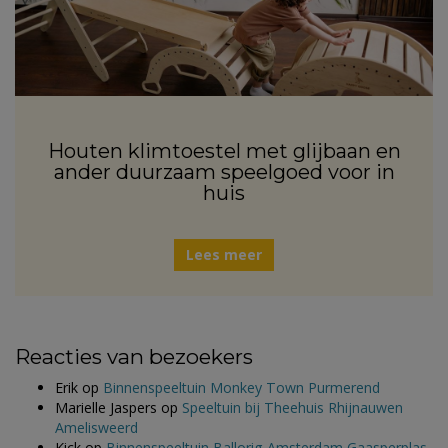
Houten klimtoestel met glijbaan en
ander duurzaam speelgoed voor in
huis
Lees meer
Reacties van bezoekers
Erik
op
Binnenspeeltuin Monkey Town Purmerend
Marielle Jaspers
op
Speeltuin bij Theehuis Rhijnauwen
Amelisweerd
Kick
op
Binnenspeeltuin Ballorig Amsterdam Gaasperplas