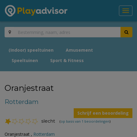
Toggl
navig
(Indoor) speeltuinen
Amusement
Speeltuinen
Sport & Fitness
Oranjestraat
Rotterdam
Schrijf een beoordeling
slecht
(
op basis van 1 beoordelingen
)
Oranjestraat ,
Rotterdam