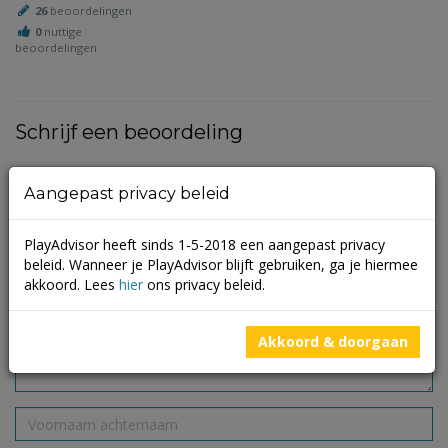
26
beoordelingen
0
nuttige
beoordelingen
Schrijf een beoordeling
Je e-mailadres wordt niet gepubliceerd.
Vereiste velden zijn
Aangepast privacy beleid
gemarkeerd met
*
PlayAdvisor heeft sinds 1-5-2018 een aangepast privacy
beleid. Wanneer je PlayAdvisor blijft gebruiken, ga je hiermee
akkoord. Lees
hier
ons privacy beleid.
Akkoord & doorgaan