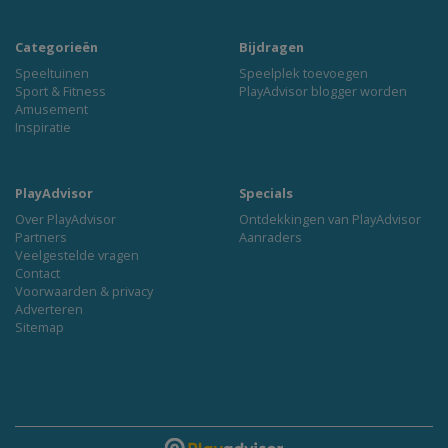
Categorieën
Bijdragen
Speeltuinen
Speelplek toevoegen
Sport & Fitness
PlayAdvisor blogger worden
Amusement
Inspiratie
PlayAdvisor
Specials
Over PlayAdvisor
Ontdekkingen van PlayAdvisor
Partners
Aanraders
Veelgestelde vragen
Contact
Voorwaarden & privacy
Adverteren
Sitemap