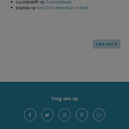
Luciededelft
op
Tunesiëplaats
Jolanda
op
BestZOO dierentuin in Best
Like ons
Volg ons op