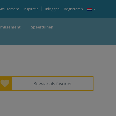
|
Amusement
Inspiratie
Inloggen
Registreren
Amusement
Speeltuinen
Bewaar als favoriet