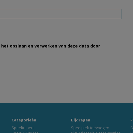
et het opslaan en verwerken van deze data door
Categorieën
Bijdragen
P
Speeltuinen
Speelplek toevoegen
O