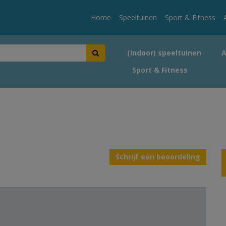
Home
Speeltuinen
Sport & Fitness
(Indoor) speeltuinen
Sport & Fitness
Schrijf een beoordeling