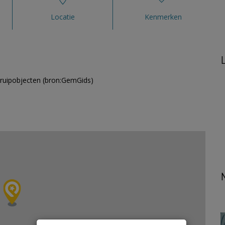
Locatie
Kenmerken
 kruipobjecten (bron:GemGids)