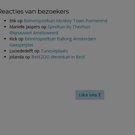
Reacties van bezoekers
Erik
op
Binnenspeeltuin Monkey Town Purmerend
Marielle Jaspers
op
Speeltuin bij Theehuis
Rhijnauwen Amelisweerd
Kick
op
Binnenspeeltuin Ballorig Amsterdam
Gaasperplas
Luciededelft
op
Tunesiëplaats
Jolanda
op
BestZOO dierentuin in Best
Like ons