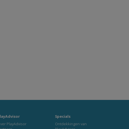
layAdvisor
Specials
ver PlayAdvisor
Ontdekkingen van