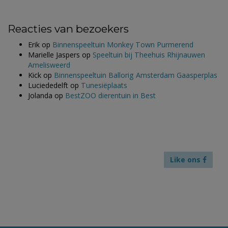
Reacties van bezoekers
Erik
op
Binnenspeeltuin Monkey Town Purmerend
Marielle Jaspers
op
Speeltuin bij Theehuis Rhijnauwen
Amelisweerd
Kick
op
Binnenspeeltuin Ballorig Amsterdam Gaasperplas
Luciededelft
op
Tunesiëplaats
Jolanda
op
BestZOO dierentuin in Best
Like ons