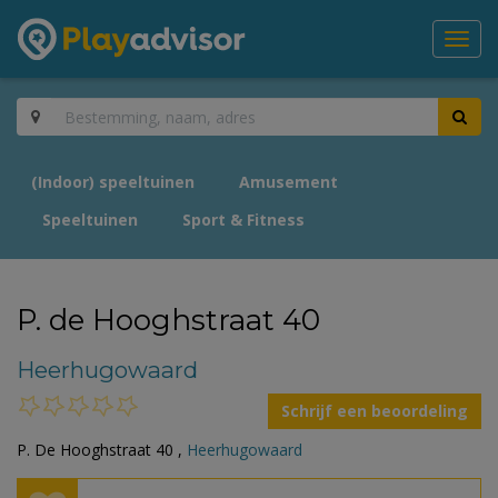
Toggl
navig
(Indoor) speeltuinen
Amusement
Speeltuinen
Sport & Fitness
P. de Hooghstraat 40
Heerhugowaard
Schrijf een beoordeling
P. De Hooghstraat 40 ,
Heerhugowaard