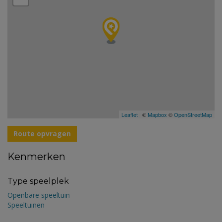
Leaflet
| ©
Mapbox
©
OpenStreetMap
Route opvragen
Kenmerken
Type speelplek
Openbare speeltuin
Speeltuinen