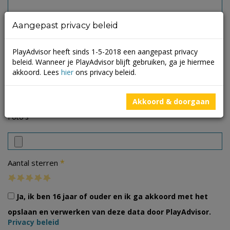
Aangepast privacy beleid
PlayAdvisor heeft sinds 1-5-2018 een aangepast privacy
beleid. Wanneer je PlayAdvisor blijft gebruiken, ga je hiermee
akkoord. Lees
hier
ons privacy beleid.
Akkoord & doorgaan
Foto's
*
Aantal sterren
Ja, ik ben 16 jaar of ouder en ik ga akkoord met het
opslaan en verwerken van deze data door PlayAdvisor.
Privacy beleid