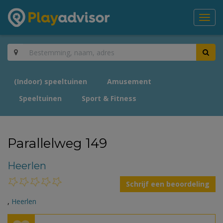
Toggl
navig
(Indoor) speeltuinen
Amusement
Speeltuinen
Sport & Fitness
Parallelweg 149
Heerlen
Schrijf een beoordeling
,
Heerlen