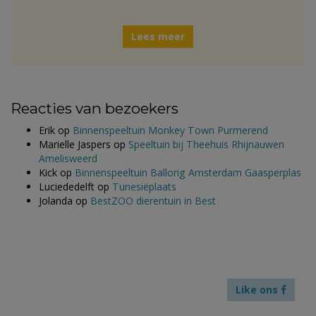
Lees meer
Reacties van bezoekers
Erik
op
Binnenspeeltuin Monkey Town Purmerend
Marielle Jaspers
op
Speeltuin bij Theehuis Rhijnauwen
Amelisweerd
Kick
op
Binnenspeeltuin Ballorig Amsterdam Gaasperplas
Luciededelft
op
Tunesiëplaats
Jolanda
op
BestZOO dierentuin in Best
Like ons