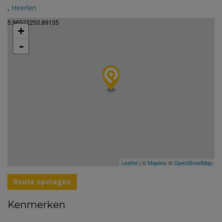
,
Heerlen
5.96522250.89135
+
-
Leaflet
| ©
Mapbox
©
OpenStreetMap
Route opvragen
Kenmerken