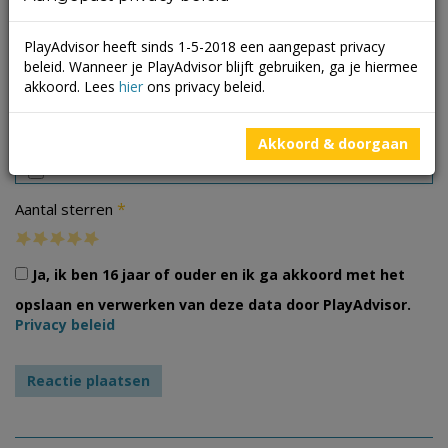
PlayAdvisor heeft sinds 1-5-2018 een aangepast privacy
beleid. Wanneer je PlayAdvisor blijft gebruiken, ga je hiermee
akkoord. Lees
hier
ons privacy beleid.
Foto's
Akkoord & doorgaan
*
Aantal sterren
Ja, ik ben 16 jaar of ouder en ik ga akkoord met het
opslaan en verwerken van deze data door PlayAdvisor.
Privacy beleid