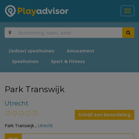
Toggl
navig
(Indoor) speeltuinen
Amusement
Speeltuinen
Sport & Fitness
Park Transwijk
Utrecht
Schrijf een beoordeling
Park Transwijk ,
Utrecht