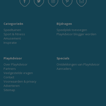
Categorieën
Bijdragen
Speeltuinen
Speelplek toevoegen
Sport & Fitness
PlayAdvisor blogger worden
Amusement
Inspiratie
PlayAdvisor
Specials
Over PlayAdvisor
Ontdekkingen van PlayAdvisor
Partners
Aanraders
Veelgestelde vragen
Contact
Voorwaarden & privacy
Adverteren
Sitemap