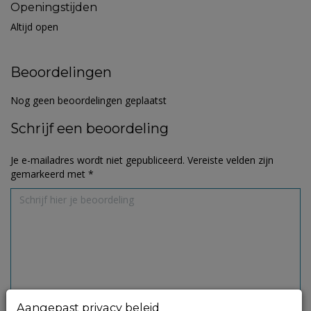
Openingstijden
Altijd open
Beoordelingen
Nog geen beoordelingen geplaatst
Schrijf een beoordeling
Je e-mailadres wordt niet gepubliceerd.
Vereiste velden zijn
gemarkeerd met
*
Aangepast privacy beleid