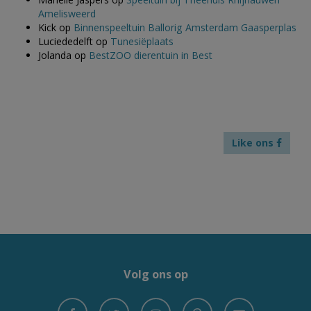
Amelisweerd
Kick
op
Binnenspeeltuin Ballorig Amsterdam Gaasperplas
Luciededelft
op
Tunesiëplaats
Jolanda
op
BestZOO dierentuin in Best
Like ons
Volg ons op