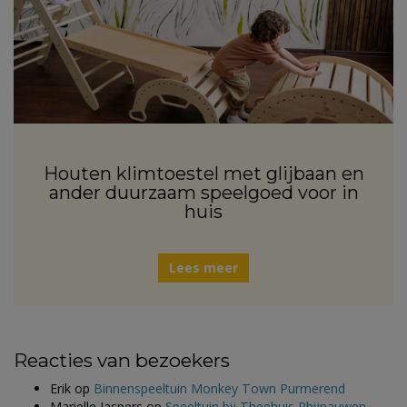
Houten klimtoestel met glijbaan en
ander duurzaam speelgoed voor in
huis
Lees meer
Reacties van bezoekers
Erik
op
Binnenspeeltuin Monkey Town Purmerend
Marielle Jaspers
op
Speeltuin bij Theehuis Rhijnauwen