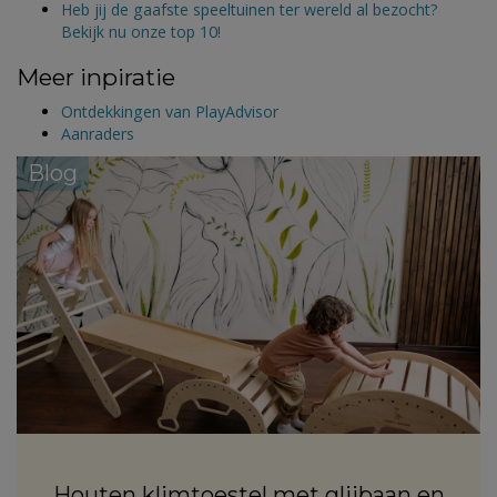
Heb jij de gaafste speeltuinen ter wereld al bezocht?
Bekijk nu onze top 10!
Meer inpiratie
Ontdekkingen van PlayAdvisor
Aanraders
Blog
Houten klimtoestel met glijbaan en