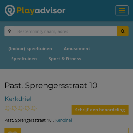
Toggl
navig
(Indoor) speeltuinen
Amusement
Speeltuinen
Sport & Fitness
Past. Sprengersstraat 10
Kerkdriel
Schrijf een beoordeling
Past. Sprengersstraat 10 ,
Kerkdriel