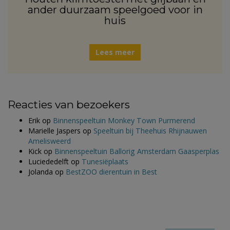
ander duurzaam speelgoed voor in
huis
Lees meer
Reacties van bezoekers
Erik
op
Binnenspeeltuin Monkey Town Purmerend
Marielle Jaspers
op
Speeltuin bij Theehuis Rhijnauwen
Amelisweerd
Kick
op
Binnenspeeltuin Ballorig Amsterdam Gaasperplas
Luciededelft
op
Tunesiëplaats
Jolanda
op
BestZOO dierentuin in Best