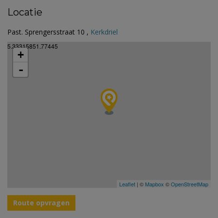
Locatie
Past. Sprengersstraat 10 ,
Kerkdriel
5.33315851.77445
+
-
Leaflet
| ©
Mapbox
©
OpenStreetMap
Route opvragen