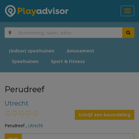
Toggl
navig
(Indoor) speeltuinen
Amusement
Speeltuinen
Sport & Fitness
Perudreef
Utrecht
Schrijf een beoordeling
Perudreef ,
Utrecht