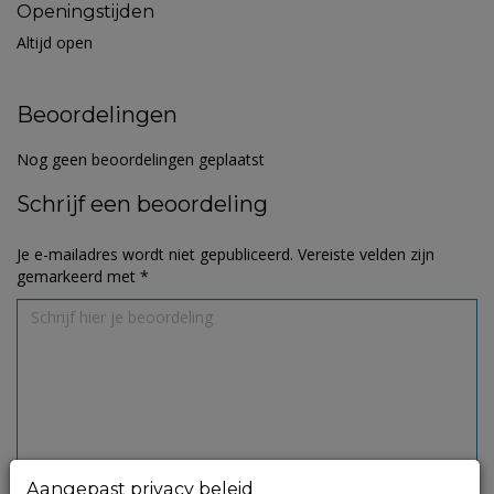
Openingstijden
Altijd open
Beoordelingen
Nog geen beoordelingen geplaatst
Schrijf een beoordeling
Je e-mailadres wordt niet gepubliceerd.
Vereiste velden zijn
gemarkeerd met
*
Aangepast privacy beleid