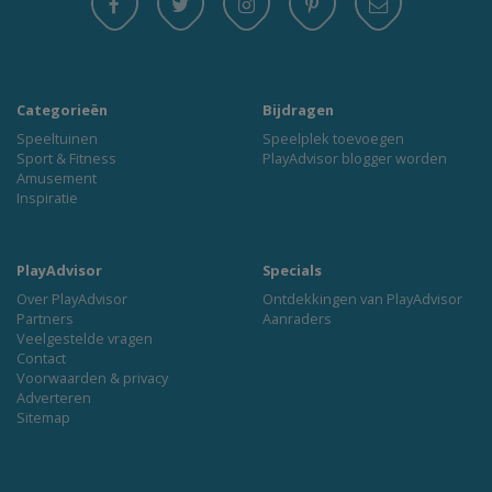
Categorieën
Bijdragen
Speeltuinen
Speelplek toevoegen
Sport & Fitness
PlayAdvisor blogger worden
Amusement
Inspiratie
PlayAdvisor
Specials
Over PlayAdvisor
Ontdekkingen van PlayAdvisor
Partners
Aanraders
Veelgestelde vragen
Contact
Voorwaarden & privacy
Adverteren
Sitemap