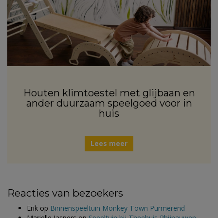
Houten klimtoestel met glijbaan en
ander duurzaam speelgoed voor in
huis
Lees meer
Reacties van bezoekers
Erik
op
Binnenspeeltuin Monkey Town Purmerend
Marielle Jaspers
op
Speeltuin bij Theehuis Rhijnauwen