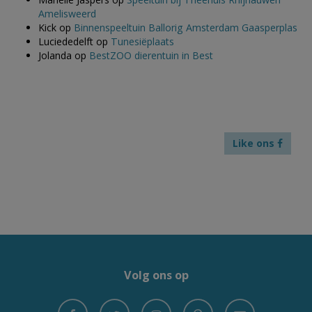
Amelisweerd
Kick
op
Binnenspeeltuin Ballorig Amsterdam Gaasperplas
Luciededelft
op
Tunesiëplaats
Jolanda
op
BestZOO dierentuin in Best
Like ons
Volg ons op