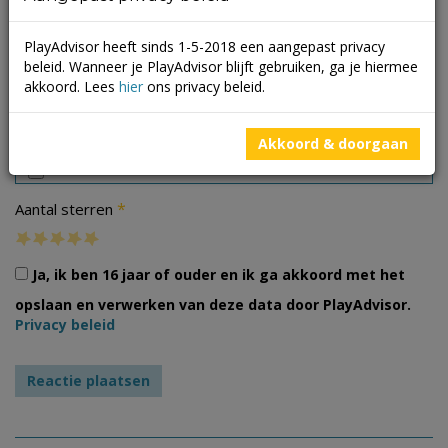
PlayAdvisor heeft sinds 1-5-2018 een aangepast privacy
beleid. Wanneer je PlayAdvisor blijft gebruiken, ga je hiermee
akkoord. Lees
hier
ons privacy beleid.
Foto's
Akkoord & doorgaan
*
Aantal sterren
Ja, ik ben 16 jaar of ouder en ik ga akkoord met het
opslaan en verwerken van deze data door PlayAdvisor.
Privacy beleid