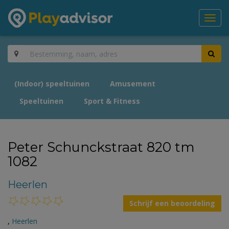
Toggl
navig
(Indoor) speeltuinen
Amusement
Speeltuinen
Sport & Fitness
Peter Schunckstraat 820 tm
1082
Heerlen
Schrijf een beoordeling
,
Heerlen