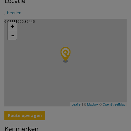
Locatie
,
Heerlen
6.01111650.86446
+
-
Leaflet
| ©
Mapbox
©
OpenStreetMap
Route opvragen
Kenmerken