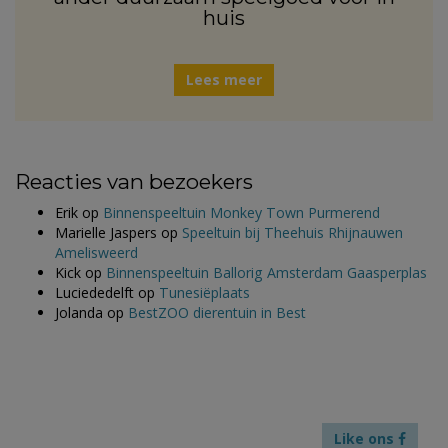
huis
Lees meer
Reacties van bezoekers
Erik
op
Binnenspeeltuin Monkey Town Purmerend
Marielle Jaspers
op
Speeltuin bij Theehuis Rhijnauwen
Amelisweerd
Kick
op
Binnenspeeltuin Ballorig Amsterdam Gaasperplas
Luciededelft
op
Tunesiëplaats
Jolanda
op
BestZOO dierentuin in Best
Like ons