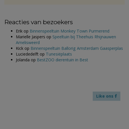
Reacties van bezoekers
Erik
op
Binnenspeeltuin Monkey Town Purmerend
Marielle Jaspers
op
Speeltuin bij Theehuis Rhijnauwen
Amelisweerd
Kick
op
Binnenspeeltuin Ballorig Amsterdam Gaasperplas
Luciededelft
op
Tunesiëplaats
Jolanda
op
BestZOO dierentuin in Best
Like ons