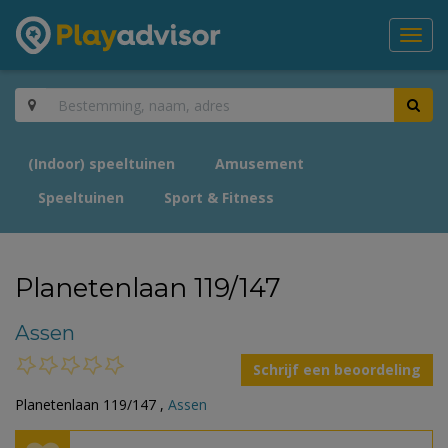
Toggl
navig
(Indoor) speeltuinen
Amusement
Speeltuinen
Sport & Fitness
Planetenlaan 119/147
Assen
Schrijf een beoordeling
Planetenlaan 119/147 ,
Assen