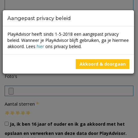
Aangepast privacy beleid
PlayAdvisor heeft sinds 1-5-2018 een aangepast privacy
beleid. Wanneer je PlayAdvisor blijft gebruiken, ga je hiermee
akkoord. Lees
hier
ons privacy beleid.
Akkoord & doorgaan
Foto's
*
Aantal sterren
Ja, ik ben 16 jaar of ouder en ik ga akkoord met het
opslaan en verwerken van deze data door PlayAdvisor.