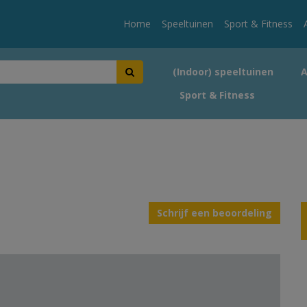
Home
Speeltuinen
Sport & Fitness
(Indoor) speeltuinen
Sport & Fitness
Schrijf een beoordeling