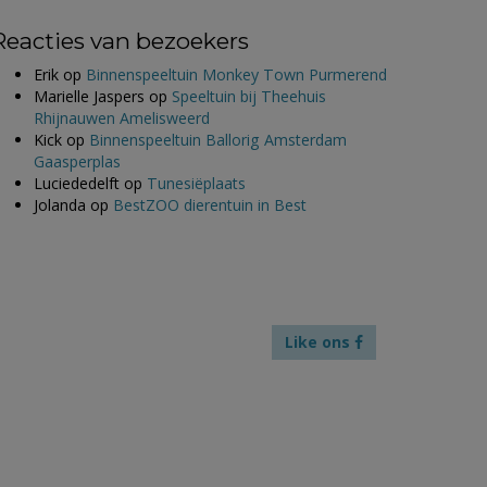
Reacties van bezoekers
Erik
op
Binnenspeeltuin Monkey Town Purmerend
Marielle Jaspers
op
Speeltuin bij Theehuis
Rhijnauwen Amelisweerd
Kick
op
Binnenspeeltuin Ballorig Amsterdam
Gaasperplas
Luciededelft
op
Tunesiëplaats
Jolanda
op
BestZOO dierentuin in Best
Like ons