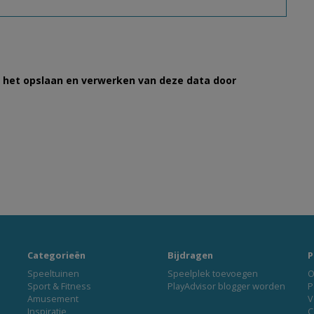
et het opslaan en verwerken van deze data door
Categorieën
Bijdragen
P
Speeltuinen
Speelplek toevoegen
O
Sport & Fitness
PlayAdvisor blogger worden
P
Amusement
V
Inspiratie
C