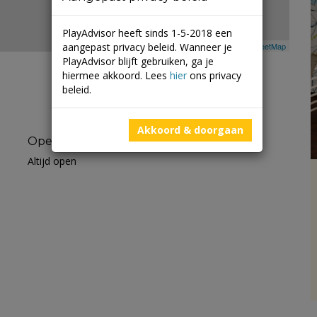
PlayAdvisor heeft sinds 1-5-2018 een
aangepast privacy beleid. Wanneer je
Leaflet
| ©
Mapbox
©
OpenStreetMap
PlayAdvisor blijft gebruiken, ga je
hiermee akkoord. Lees
hier
ons privacy
beleid.
Akkoord & doorgaan
Openingstijden
Altijd open