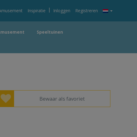
|
Amusement
Inspiratie
Inloggen
Registreren
Amusement
Speeltuinen
Bewaar als favoriet