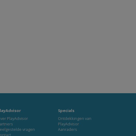
layAdvisor
Specials
ver PlayAdvisor
Ontdekkingen van
artners
PlayAdvisor
eelgestelde vragen
Aanraders
ontact