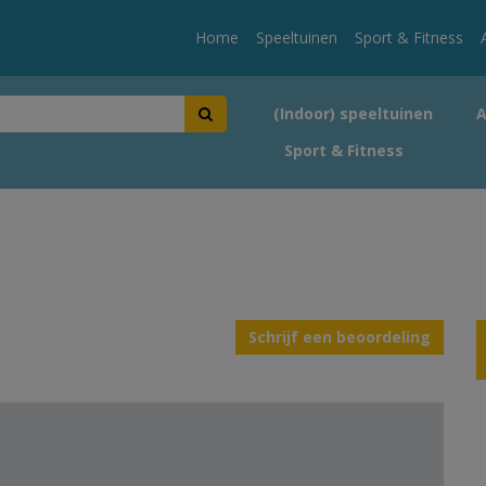
Home
Speeltuinen
Sport & Fitness
(Indoor) speeltuinen
Sport & Fitness
Schrijf een beoordeling