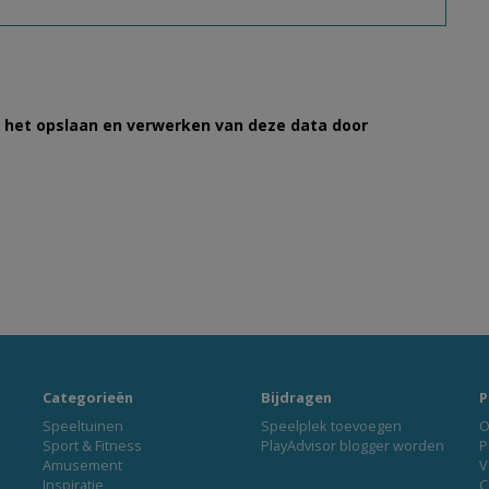
et het opslaan en verwerken van deze data door
Categorieën
Bijdragen
P
Speeltuinen
Speelplek toevoegen
O
Sport & Fitness
PlayAdvisor blogger worden
P
Amusement
V
Inspiratie
C