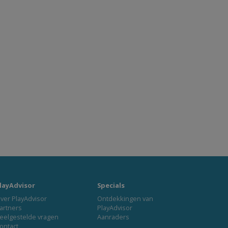
layAdvisor
Specials
ver PlayAdvisor
Ontdekkingen van
artners
PlayAdvisor
eelgestelde vragen
Aanraders
ontact