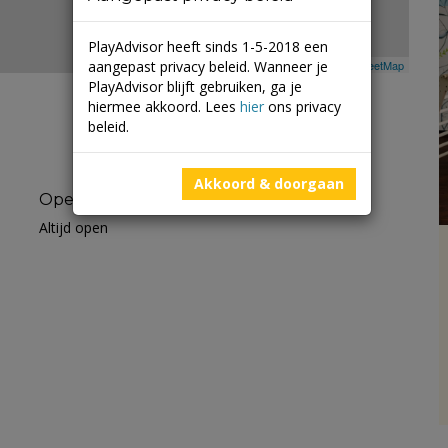
PlayAdvisor heeft sinds 1-5-2018 een
aangepast privacy beleid. Wanneer je
Leaflet
| ©
Mapbox
©
OpenStreetMap
PlayAdvisor blijft gebruiken, ga je
hiermee akkoord. Lees
hier
ons privacy
beleid.
Akkoord & doorgaan
Openingstijden
Altijd open