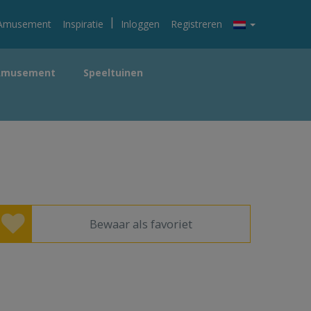
|
Amusement
Inspiratie
Inloggen
Registreren
Amusement
Speeltuinen
Bewaar als favoriet