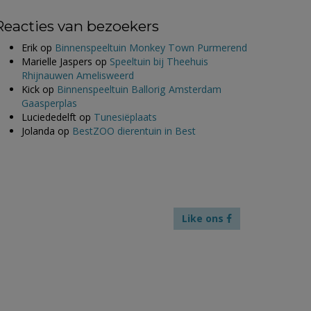
Reacties van bezoekers
Erik
op
Binnenspeeltuin Monkey Town Purmerend
Marielle Jaspers
op
Speeltuin bij Theehuis
Rhijnauwen Amelisweerd
Kick
op
Binnenspeeltuin Ballorig Amsterdam
Gaasperplas
Luciededelft
op
Tunesiëplaats
Jolanda
op
BestZOO dierentuin in Best
Like ons