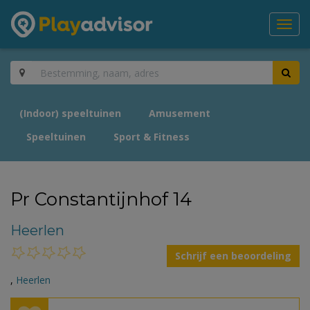
Toggl
navig
(Indoor) speeltuinen
Amusement
Speeltuinen
Sport & Fitness
Pr Constantijnhof 14
Heerlen
Schrijf een beoordeling
,
Heerlen