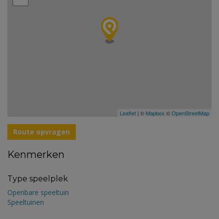
Leaflet
| ©
Mapbox
©
OpenStreetMap
Route opvragen
Kenmerken
Type speelplek
Openbare speeltuin
Speeltuinen