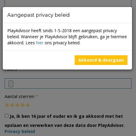
Aangepast privacy beleid
PlayAdvisor heeft sinds 1-5-2018 een aangepast privacy
beleid. Wanneer je PlayAdvisor blijft gebruiken, ga je hiermee
akkoord. Lees
hier
ons privacy beleid.
Akkoord & doorgaan
Foto's
*
Aantal sterren
Ja, ik ben 16 jaar of ouder en ik ga akkoord met het
opslaan en verwerken van deze data door PlayAdvisor.
Privacy beleid