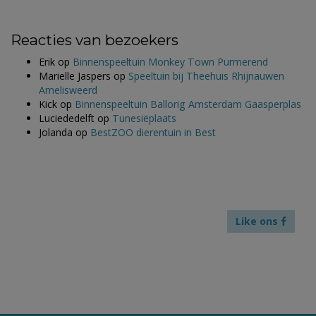
Reacties van bezoekers
Erik
op
Binnenspeeltuin Monkey Town Purmerend
Marielle Jaspers
op
Speeltuin bij Theehuis Rhijnauwen
Amelisweerd
Kick
op
Binnenspeeltuin Ballorig Amsterdam Gaasperplas
Luciededelft
op
Tunesiëplaats
Jolanda
op
BestZOO dierentuin in Best
Like ons