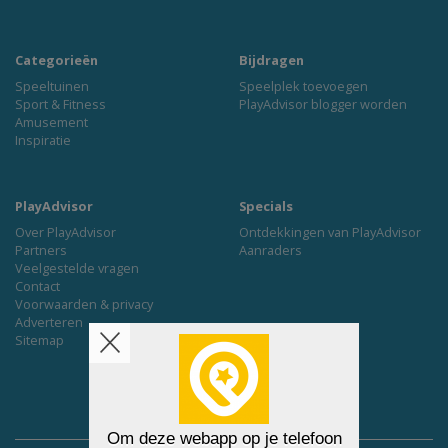
Categorieën
Bijdragen
Speeltuinen
Speelplek toevoegen
Sport & Fitness
PlayAdvisor blogger worden
Amusement
Inspiratie
PlayAdvisor
Specials
Over PlayAdvisor
Ontdekkingen van PlayAdvisor
Partners
Aanraders
Veelgestelde vragen
Contact
Voorwaarden & privacy
Adverteren
Sitemap