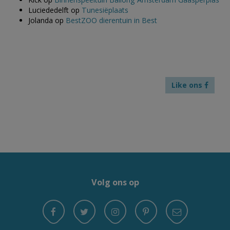
Luciededelft
op
Tunesiëplaats
Jolanda
op
BestZOO dierentuin in Best
Like ons
Volg ons op