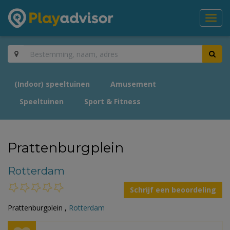
Toggl
navig
(Indoor) speeltuinen
Amusement
Speeltuinen
Sport & Fitness
Prattenburgplein
Rotterdam
Schrijf een beoordeling
Prattenburgplein ,
Rotterdam