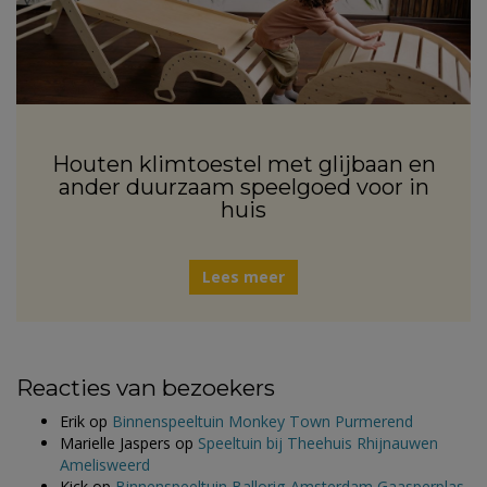
Houten klimtoestel met glijbaan en
ander duurzaam speelgoed voor in
huis
Lees meer
Reacties van bezoekers
Erik
op
Binnenspeeltuin Monkey Town Purmerend
Marielle Jaspers
op
Speeltuin bij Theehuis Rhijnauwen
Amelisweerd
Kick
op
Binnenspeeltuin Ballorig Amsterdam Gaasperplas