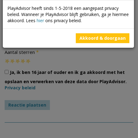
PlayAdvisor heeft sinds 1-5-2018 een aangepast privacy
beleid. Wanneer je PlayAdvisor blijft gebruiken, ga je hiermee
akkoord. Lees
hier
ons privacy beleid.
Foto's
Akkoord & doorgaan
*
Aantal sterren
Ja, ik ben 16 jaar of ouder en ik ga akkoord met het
opslaan en verwerken van deze data door PlayAdvisor.
Privacy beleid