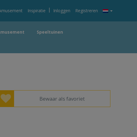
|
Amusement
Inspiratie
Inloggen
Registreren
Amusement
Speeltuinen
Bewaar als favoriet