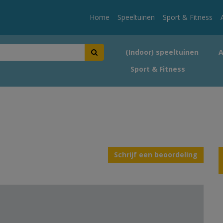
Home
Speeltuinen
Sport & Fitness
(Indoor) speeltuinen
Sport & Fitness
Schrijf een beoordeling