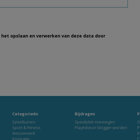
et het opslaan en verwerken van deze data door
Categorieën
Bijdragen
P
Speeltuinen
Speelplek toevoegen
O
Sport & Fitness
PlayAdvisor blogger worden
P
Amusement
V
Inspiratie
C