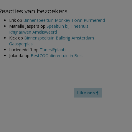
Reacties van bezoekers
Erik
op
Binnenspeeltuin Monkey Town Purmerend
Marielle Jaspers
op
Speeltuin bij Theehuis
Rhijnauwen Amelisweerd
Kick
op
Binnenspeeltuin Ballorig Amsterdam
Gaasperplas
Luciededelft
op
Tunesiëplaats
Jolanda
op
BestZOO dierentuin in Best
Like ons