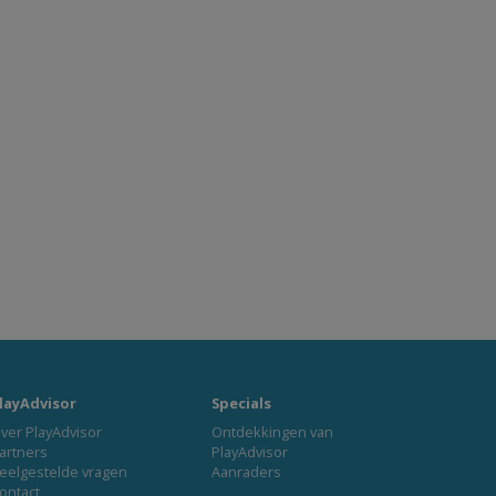
layAdvisor
Specials
ver PlayAdvisor
Ontdekkingen van
artners
PlayAdvisor
eelgestelde vragen
Aanraders
ontact