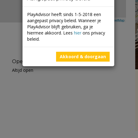
PlayAdvisor heeft sinds 1-5-2018 een
aangepast privacy beleid. Wanneer je
Leaflet
| ©
Mapbox
©
OpenStreetMap
PlayAdvisor blijft gebruiken, ga je
hiermee akkoord. Lees
hier
ons privacy
beleid.
Akkoord & doorgaan
Openingstijden
Altijd open