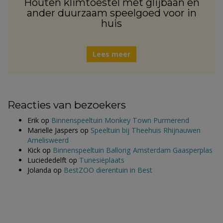
Houten klimtoestel met glijbaan en
ander duurzaam speelgoed voor in
huis
Lees meer
Reacties van bezoekers
Erik
op
Binnenspeeltuin Monkey Town Purmerend
Marielle Jaspers
op
Speeltuin bij Theehuis Rhijnauwen
Amelisweerd
Kick
op
Binnenspeeltuin Ballorig Amsterdam Gaasperplas
Luciededelft
op
Tunesiëplaats
Jolanda
op
BestZOO dierentuin in Best