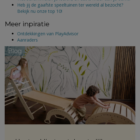
Heb jij de gaafste speeltuinen ter wereld al bezocht?
Bekijk nu onze top 10!
Meer inpiratie
Ontdekkingen van PlayAdvisor
Aanraders
Blog