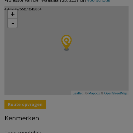
Professor Van Der Waalslaan 26, 2251 GH
Voorschoten
4.452057552.1242854
+
-
Leaflet
| ©
Mapbox
©
OpenStreetMap
Route opvragen
Kenmerken
Type speelplek