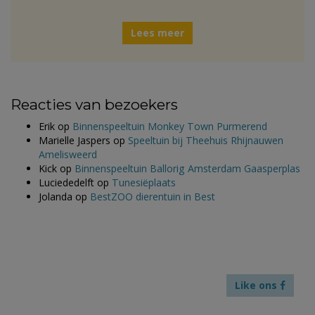
Lees meer
Reacties van bezoekers
Erik
op
Binnenspeeltuin Monkey Town Purmerend
Marielle Jaspers
op
Speeltuin bij Theehuis Rhijnauwen
Amelisweerd
Kick
op
Binnenspeeltuin Ballorig Amsterdam Gaasperplas
Luciededelft
op
Tunesiëplaats
Jolanda
op
BestZOO dierentuin in Best
Like ons